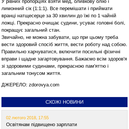
У рівних пропорціях взяти мед, оливкову олію і
лимонний сік (1:1:1). Все перемішати і приймати
вранці натщесерце за 30 хвилин до їжі по 1 чайній
ложці. Прекрасно очищає суди­ни, усуває головні болі,
покращує загальний стан.
Звичайно, не можна забува­ти, що при цьому треба
вести здоровий спосіб життя, вести роботу над собою.
Правильно харчуватися, включити посильні фізичні
вправи і щадне загарто­вування. Бажаємо всім здоров'я
зі здоровими судинами, прекрас­ною пам'яттю і
загальним тону­сом життя.
ДЖЕРЕЛО: zdorovya.com
СХОЖІ НОВИНИ
02 лютого 2018, 17:55
Освітянам підвищено зарплати