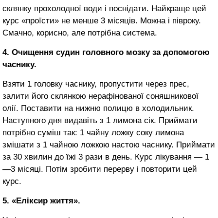
склянку прохолодної води і поснідати. Найкраще цей
курс «проїсти» не менше 3 місяців. Можна і півроку.
Смачно, корисно, але потрібна система.
4. Очищення судин голов­ного мозку за допомогою
час­нику.
Взяти 1 головку часнику, пропустити через прес,
залити його склянкою нерафінованої соняшникової
олії. Поставити на нижню полицю в холодиль­ник.
Наступного дня видавіть з 1 лимона сік. Приймати
потрібно суміш так: 1 чайну ложку соку ли­мона
змішати з 1 чайною ложкою настою часнику. Приймати
за 30 хвилин до їжі 3 рази в день. Курс лікування — 1
—3 місяці. Потім зробити перерву і повторити цей
курс.
5. «Еліксир життя».