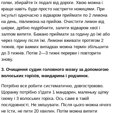
голки, збирайте їх подалі від дороги. Хвою мож­на і
краще навіть буде просто на­стригти ножицями. При
інсульті одночасно з відваром приймати по 2 лимона
на день, півлимона на прийом. Очистити лимон від
шкірки, дрібно подрібнити, зали­ти відваром хвої і
залпом випи­ти. Бажано приймати за годину до їжі або
через годину після їжі. Лимони вживати протягом 2
тижнів, при важких випадках можна термін збільшити
до 3 тижнів. Потім 2—3 тижні перерви і повторити
знову.
3. Очищення судин голов­ного мозку за допомогою
во­лоських горіхів, мандарина і родзинок.
Потрібно все робити систе­матично, довгостроково.
Щоран­ку потрібно з'їдати 1 мандарин, маленьку щіпку
ізюму і 3 во­лоських горіха. Ось саме в такій
послідовності. Не змішувати. Після цього можна нічого
не їсти, не пити 20 хвилин. Потім мож­на випити