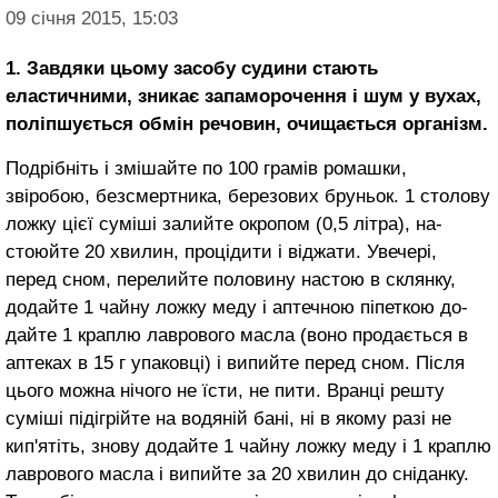
09 січня 2015, 15:03
1. Завдяки цьому засобу судини стають
еластичними, зникає запаморочення і шум у вухах,
поліпшується обмін ре­човин, очищається організм.
Подрібніть і змішайте по 100 грамів ромашки,
звіробою, без­смертника, березових бруньок. 1 столову
ложку цієї суміші за­лийте окропом (0,5 літра), на­
стоюйте 20 хвилин, процідити і віджати. Увечері,
перед сном, перелийте половину настою в склянку,
додайте 1 чайну ложку меду і аптечною піпеткою до­
дайте 1 краплю лаврового мас­ла (воно продається в
аптеках в 15 г упаковці) і випийте перед сном. Після
цього можна нічого не їсти, не пити. Вранці решту
суміші підігрійте на водяній бані, ні в якому разі не
кип'ятіть, знову додайте 1 чайну ложку меду і 1 краплю
лаврового масла і випий­те за 20 хвилин до сніданку.