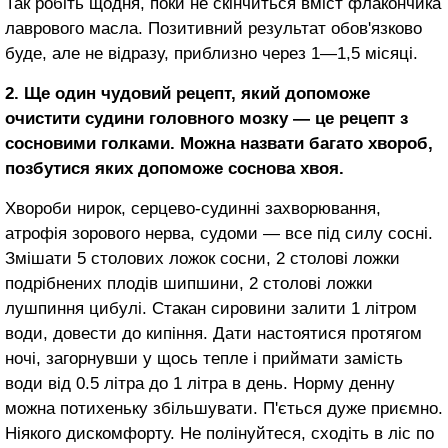
Так робіть щодня, поки не скінчиться вміст флакончика
лаврового масла. Позитивний результат обов'язково
буде, але не відразу, приблизно через 1—1,5 місяці.
2. Ще один чудовий рецепт, який допоможе
очистити су­дини головного мозку — це рецепт з
сосновими голками. Можна назвати багато хвороб,
позбутися яких допоможе со­снова хвоя.
Хвороби нирок, серцево-судинні захворюван­ня,
атрофія зорового нерва, судоми — все під силу сосні.
Змішати 5 столових ло­жок сосни, 2 столові ложки
подрібнених плодів шипшини, 2 столові ложки
лушпиння цибулі. Стакан сировини залити 1 літром
води, довести до кипіння. Дати настоятися протягом
ночі, загорнувши у щось тепле і приймати замість
води від 0.5 літра до 1 літра в день. Норму денну
можна потихеньку збільшувати. П'ється дуже приємно.
Ніякого дискомфорту. Не полінуйтеся, сходіть в ліс по