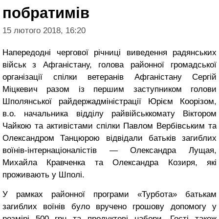
побратимів
15 лютого 2018, 16:20
Напередодні чергової річниці виведення радянських
військ з Афганістану, голова районної громадської
організації спілки ветеранів Афганістану Сергій
Міцкевич разом із першим заступником голови
Шполянської райдержадміністрації Юрієм Коорізом,
в.о. начальника відділу райвійськкомату Віктором
Чайкою та активістами спілки Павлом Вербівським та
Олександром Танцюрою відвідали батьків загиблих
воїнів-інтернаціоналістів — Олександра Лущая,
Михайла Кравченка та Олександра Козиря, які
проживають у Шполі.
У рамках районної програми «Турбота» батькам
загиблих воїнів було вручено грошову допомогу у
розмірі 500 грн та продуктові набори. Гості також