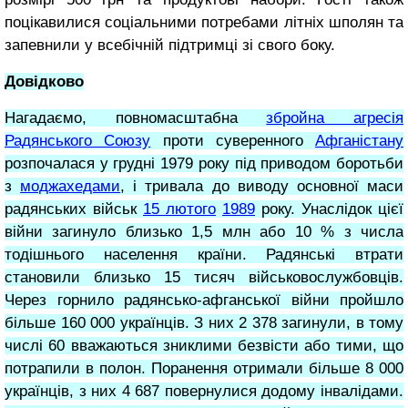
поцікавилися соціальними потребами літніх шполян та
запевнили у всебічній підтримці зі свого боку.
Довідково
Нагадаємо, повномасштабна
збройна агресія
Радянського Союзу
проти суверенного
Афганістану
розпочалася у грудні 1979 року під приводом боротьби
з
моджахедами
, і тривала до виводу основної маси
радянських військ
15 лютого
1989
року. Унаслідок цієї
війни загинуло близько 1,5 млн або 10 % з числа
тодішнього населення країни. Радянські втрати
становили близько 15 тисяч військовослужбовців.
Через горнило радянсько-афганської війни пройшло
більше 160 000 українців. З них 2 378 загинули, в тому
числі 60 вважаються зниклими безвісти або тими, що
потрапили в полон. Поранення отримали більше 8 000
українців, з них 4 687 повернулися додому інвалідами.