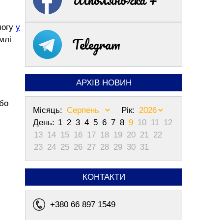
могу
у
Telegram
млі
АРХІВ НОВИН
або
Місяць:
Рік:
День:
1
2
3
4
5
6
7
8
9
10
11
12
13
14
15
16
17
18
19
20
21
22
23
24
25
26
27
28
29
30
31
КОНТАКТИ
+380 66 897 1549