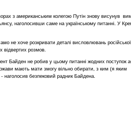
ворах з американським колегою Путін знову висунув ви
ьянсу, наголосивши саме на українському питанні. У Кре
 само не хоче розкривати деталі висловлювань російської
х відвертих розмов.
дент Байден не робив у цьому питанні жодних поступок 
ержави мають мати змогу вільно обирати, з ким (я яким
 - наголосив безпековий радник Байдена.