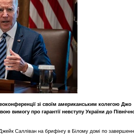
еоконференції зі своїм американським колегою Джо
ою вимогу про гарантії невступу України до Північн
Джейк Салліван на брифінгу в Білому домі по завершен