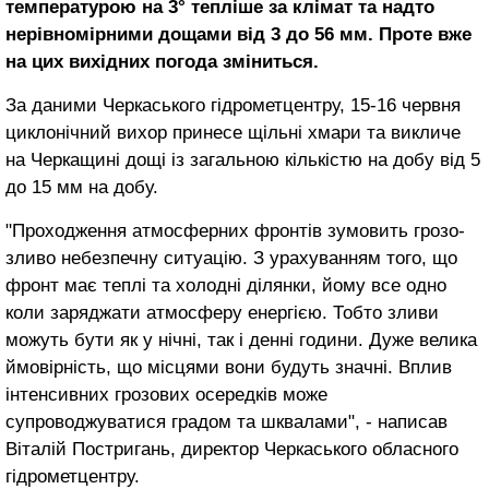
температурою на 3° тепліше за клімат та надто
нерівномірними дощами від 3 до 56 мм. Проте вже
на цих вихідних погода зміниться.
За даними Черкаського гідрометцентру, 15-16 червня
циклонічний вихор принесе щільні хмари та викличе
на Черкащині дощі із загальною кількістю на добу від 5
до 15 мм на добу.
"Проходження атмосферних фронтів зумовить грозо-
зливо небезпечну ситуацію. З урахуванням того, що
фронт має теплі та холодні ділянки, йому все одно
коли заряджати атмосферу енергією. Тобто зливи
можуть бути як у нічні, так і денні години. Дуже велика
ймовірність, що місцями вони будуть значні. Вплив
інтенсивних грозових осередків може
супроводжуватися градом та шквалами", - написав
Віталій Постригань, директор Черкаського обласного
гідрометцентру.