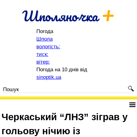
+
Шполяночка
Погода
Шпола
вологість:
тиск:
вітер:
Погода на 10 днів від
sinoptik.ua
Черкаський “ЛНЗ” зіграв у
гольову нічию із