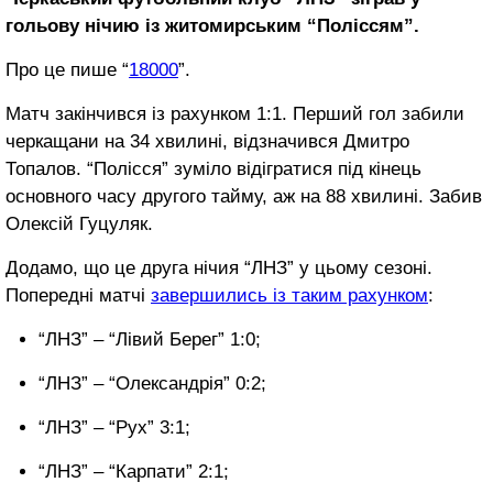
гольову нічию із житомирським “Поліссям”.
Про це пише “
18000
”.
Матч закінчився із рахунком 1:1. Перший гол забили
черкащани на 34 хвилині, відзначився Дмитро
Топалов. “Полісся” зуміло відігратися під кінець
основного часу другого тайму, аж на 88 хвилині. Забив
Олексій Гуцуляк.
Додамо, що це друга нічия “ЛНЗ” у цьому сезоні.
Попередні матчі
завершились із таким рахунком
:
“ЛНЗ” – “Лівий Берег” 1:0;
“ЛНЗ” – “Олександрія” 0:2;
“ЛНЗ” – “Рух” 3:1;
“ЛНЗ” – “Карпати” 2:1;