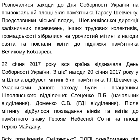
Розпочалися заходи до Дня Соборності України на
привокзальній площі біля пам’ятника Тарасу Шевченку.
Представники міської влади, Шевченківської дирекції
залізничних перевезень, інших трудових колективів,
громадськості зібралися на урочистий мітинг з нагоди
свята та поклали квіти до підніжжя пам’ятника
Великому Кобзареві.
22 січня 2017 року вся країна відзначала День
Соборності України. З цієї нагоди 20 січня 2017 року у
м.Шпола відбувся мітинг біля пам’ятника Т.Г.Шевченку.
Учасниками даного заходу були і працівники
Шполянського відділення: Стеценко П.Б. (начальник
відділення), Доменко С.В. (ГДІ відділення). Після
мітингу відбулося покладання вінків та квітів до
пам’ятного знаку Героям Небесної Сотні на площі
Героїв Майдану.
Всіх працівників Смілянської ОДПІ ознайомлено під