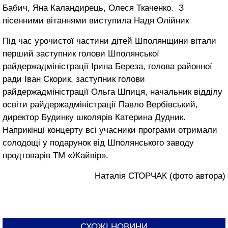
Бабич, Яна Каландирець, Олеся Ткаченко. З
пісенними вітаннями виступила Надя Олійник
Під час урочистої частини дітей Шполянщини вітали
перший заступник голови Шполянської
райдержадміністрації Ірина Береза, голова районної
ради Іван Скорик, заступник голови
райдержадміністрації Ольга Шпиця, начальник відділу
освіти райдержадміністрації Павло Вербівський,
директор Будинку школярів Катерина Дудник.
Наприкінці концерту всі учасники програми отримали
солодощі у подарунок від Шполянського заводу
продтоварів ТМ «Жайвір».
Наталія СТОРЧАК (фото автора)
СХОЖІ НОВИНИ