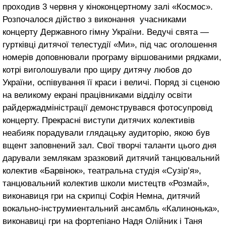
проходив 3 червня у кіноконцертному залі «Космос».
Розпочалося дійство з виконання учасниками
концерту Державного гімну України. Ведучі свята —
гуртківці дитячої телестудії «Ми», під час оголошення
номерів доповнювали програму віршованими рядками,
котрі виголошували про щиру дитячу любов до
України, оспівування її краси і величі. Поряд зі сценою
на великому екрані працівниками відділу освіти
райдержадміністрації демонструвався фотосупровід
концерту. Прекрасні виступи дитячих колективів
неабияк порадували глядацьку аудиторію, якою був
вщент заповнений зал. Свої творчі таланти цього дня
дарували землякам зразковий дитячий танцювальний
колектив «Барвінок», театральна студія «Сузір’я»,
танцювальний колектив школи мистецтв «Розмай»,
виконавиця гри на скрипці Софія Немна, дитячий
вокально-інструмиентальний ансамбль «Калинонька»,
виконавиці гри на фортепіано Надя Олійник і Таня