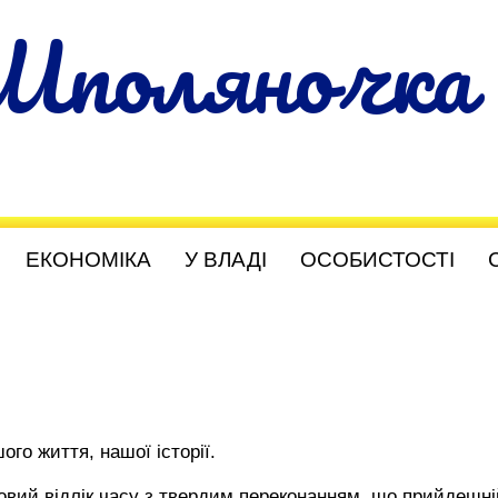
Шполяночка
ЕКОНОМІКА
У ВЛАДІ
ОСОБИСТОСТІ
го життя, нашої історії.
вий відлік часу з твердим переконанням, що прийдешній