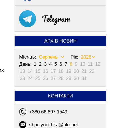
Telegram
АРХІВ НОВИН
Місяць:
Рік:
День:
1
2
3
4
5
6
7
8
9
10
11
12
их
13
14
15
16
17
18
19
20
21
22
23
24
25
26
27
28
29
30
31
КОНТАКТИ
+380 66 897 1549
shpolynochka@ukr.net