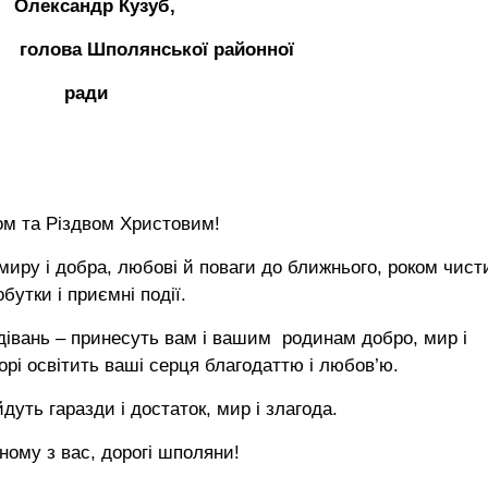
андр Кузуб,
 голова Шполянської районної
и ради
ом та Різдвом Христовим!
 миру і добра, любові й поваги до ближнього, роком чист
бутки і приємні події.
подівань – принесуть вам і вашим родинам добро, мир і
орі освітить ваші серця благодаттю і любов’ю.
уть гаразди і достаток, мир і злагода.
жному з вас, дорогі шполяни!