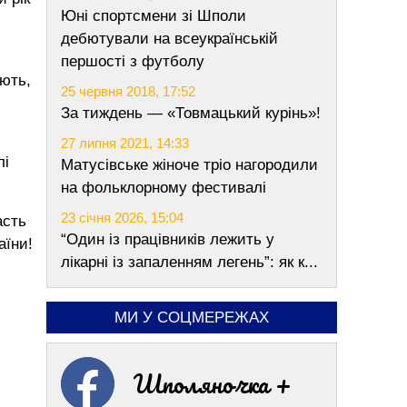
Юні спортсмени зі Шполи
дебютували на всеукраїнській
першості з футболу
ають,
25 червня 2018, 17:52
За тиждень — «Товмацький курінь»!
27 липня 2021, 14:33
лі
Матусівське жіноче тріо нагородили
на фольклорному фестивалі
23 січня 2026, 15:04
асть
“Один із працівників лежить у
аїни!
лікарні із запаленням легень”: як к...
МИ У СОЦМЕРЕЖАХ
Шполяночка +