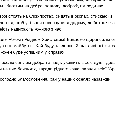
 і багатим на добро, злагоду, добробут у родинах.
ерої стоять на блок-постах, сидять в окопах, стискаючи
четься, щоб усі вони повернулися додому, де їх так чек
ість надихають кожного з нас!
им Роком і Різдвом Христовим! Бажаємо щирої сильної
 у своє майбутнє. Хай будуть здорові й щасливі всі жите
 кожен буде успішним у справах.
оселю світлом добра та надії, укріпить вірою душі, дод
 наших близьких, заради рідного краю, заради всієї Укр
осподнє благословення, хай у наших оселях назавжди