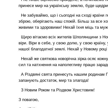
принесе мир на українську землю, буде щедрим
Не забуваймо, що і сьогодні на сході країни г
зброю, оберігають наш спокій. Більш за все хо
живими та здоровими! Нехай їхня міць та мужн
Щиро вітаємо всіх жителів Шполянщини з Нов
віри. Віри в себе, у свою долю, у свою країну,
нашої благодатної землі. Нехай у Новому році
Нехай же святкова новорічна зірка осяє кожну 
сил та натхнення на наполегливу працю заради
А Різдвяні свята принесуть нашим родинам Г
запанують достаток, мир та злагода!
З Новим Роком та Різдвом Христовим!
З повагою,