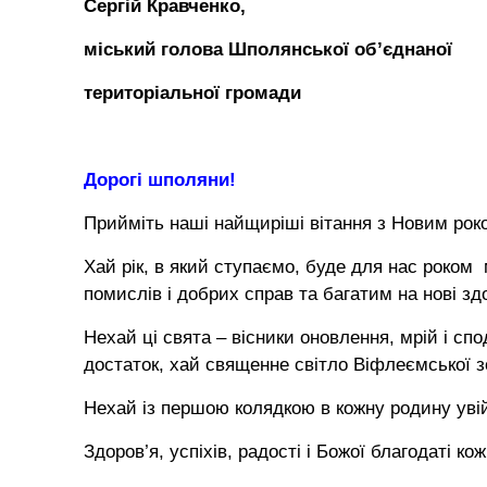
Сергій Кравченко, Олекс
міський голова Шполянської об’єднаної
територіальної громад
Дорогі шполяни!
Прийміть наші найщиріші вітання з Новим рок
Хай рік, в який ступаємо, буде для нас роком
помислів і добрих справ та багатим на нові здо
Нехай ці свята – вісники оновлення, мрій і с
достаток, хай священне світло Віфлеємської з
Нехай із першою колядкою в кожну родину увійд
Здоров’я, успіхів, радості і Божої благодаті ко