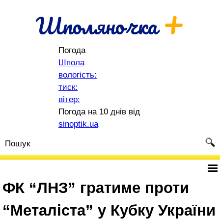
+
Шполяночка
Погода
Шпола
вологість:
тиск:
вітер:
Погода на 10 днів від
sinoptik.ua
ФК “ЛНЗ” гратиме проти
“Металіста” у Кубку України