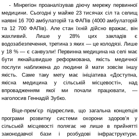
- Мінрегіон проаналізував діючу мережу первинної
медицини. Сьогодні у майже 23 тисячах сіл та селищ
наявні 16 700 амбулаторій та ФАПів (4000 амбулаторій
та 12 700 ФАПів). Але стан їхній дійсно вражає, він
жахливий. Лише у 28% цих закладів є
водозабезпечення, третина з яких — це колодязі. Лише
у 18 % — є санвузли! Первинна медицина на селі має
бути якнайшвидше реформована, якість медичної
послуги наближена до людини й мати зовсім іншу
якість. Саме таку мету має ініціатива «Доступна,
якісна медицина у сільській місцевості», над
впровадженням якої ми почали працювати, —
наголосив Геннадій Зубко.
Віце-прем’єр підкреслив, що загальна концепція
програми розвитку системи охорони здоров’я у
сільській місцевості полягає не лише в прийнятті
законодавчої бази і розбудові інфраструктури.