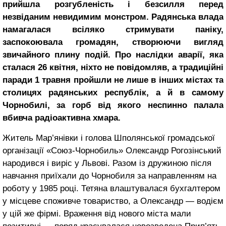
прийшла розгубленість і безсилля перед
незвіданим невидимим монстром. Радянська влада
намагалася всіляко стримувати паніку,
заспокоювала громадян, створюючи вигляд
звичайного плину подій. Про наслідки аварії, яка
сталася 26 квітня, ніхто не повідомляв, а традиційні
паради 1 травня пройшли не лише в інших містах та
столицях радянських республік, а й в самому
Чорнобилі, за горб від якого неспинно палала
вбивча радіоактивна хмара.
Житель Мар’янівки і голова Шполянської громадської
організації «Союз-Чорнобиль» Олександр Рогозінський
народився і виріс у Львові. Разом із дружиною після
навчання приїхали до Чорнобиля за направленням на
роботу у 1985 році. Тетяна влаштувалася бухгалтером
у місцеве споживче товариство, а Олександр — водієм
у цій же фірмі. Враження від нового міста мали