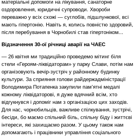
матеріальні допомоги на лікування, санаторне
оздоровлення, юридичні супроводи. Хвороби
переважно у всіх схожі — суглобів, підшлункової, всі
мають гіпертонію. Навіть я, колись повністю здоровий,
після перебування в Чорнобилі став гіпертоніком...
Відзначення 30-ої річниці аварії на ЧАЕС
— 26 квітня ми традиційно проведемо мітинг біля
стели «Героям-ліквідаторам» у парку Слави, потім нам
організовують вечір-зустріч у районному будинку
культури. За сприяння голови райдержадміністрації
Володимира Потапенка закупили пам’ятні медалі
кожному ліквідаторові, я дуже вдячний всім, хто
відгукнувся і допоміг нам з організацією цих заходів.
Для нас, чорнобильців, важливе спілкування, зустрічі,
бесіди, бо маємо спільний біль, спільну біду і життєві
інтереси, які захищаємо разом. У цьому також нам
допомагають і працівники управління соціального