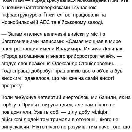
позитивні — поряд красувалася новозведена Прип’ять
з новими багатоповерхівками і сучасною
інфраструктурою. Її жителі всі працювали на
Чорнобильській АЕС та військовому заводі.
— Запам’яталися величезні вивіски у місті з
багатозначними написами: «Самая мощная в мире
электростанция имени Владимира Ильича Ленина»,
«Город атомщиков и энергоприборостроителей», —
згадує свої враження Олександр Станіславович. —
Тоді справді добробут працівників цього об’єкта був
високим і здавалося, що ми вже на самій висоті
прогресу.
Коли вибухнув четвертий енергоблок, ми бачили, як на
горбку з Прип’яті вирував дим, але нам нічого не
повідомляли. Уявіть собі — цілу добу міліція і
військові людей там тримали в оточенні, нікого не
випускаючи. Ніхто нічого не розумів, тим паче того, що