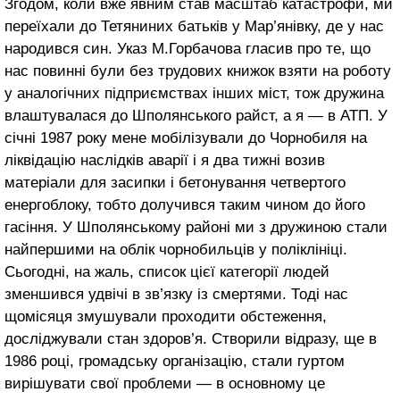
Згодом, коли вже явним став масштаб катастрофи, ми
переїхали до Тетяниних батьків у Мар’янівку, де у нас
народився син. Указ М.Горбачова гласив про те, що
нас повинні були без трудових книжок взяти на роботу
у аналогічних підприємствах інших міст, тож дружина
влаштувалася до Шполянського райст, а я — в АТП. У
січні 1987 року мене мобілізували до Чорнобиля на
ліквідацію наслідків аварії і я два тижні возив
матеріали для засипки і бетонування четвертого
енергоблоку, тобто долучився таким чином до його
гасіння. У Шполянському районі ми з дружиною стали
найпершими на облік чорнобильців у поліклініці.
Сьогодні, на жаль, список цієї категорії людей
зменшився удвічі в зв’язку із смертями. Тоді нас
щомісяця змушували проходити обстеження,
досліджували стан здоров’я. Створили відразу, ще в
1986 році, громадську організацію, стали гуртом
вирішувати свої проблеми — в основному це