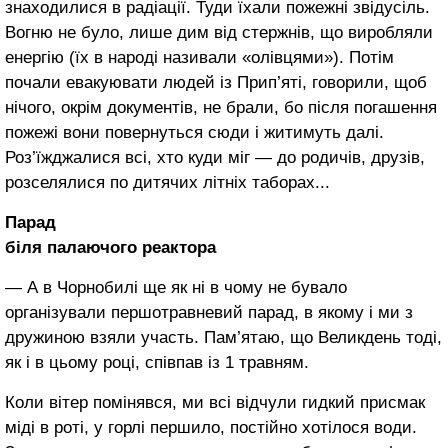
знаходилися в радіації. Туди їхали пожежні звідусіль.
Вогню не було, лише дим від стержнів, що виробляли
енергію (їх в народі називали «олівцями»). Потім
почали евакуювати людей із Прип’яті, говорили, щоб
нічого, окрім документів, не брали, бо після погашення
пожежі вони повернуться сюди і житимуть далі.
Роз’їжджалися всі, хто куди міг — до родичів, друзів,
розселялися по дитячих літніх таборах...
Парад
біля палаючого реактора
— А в Чорнобилі ще як ні в чому не бувало
організували першотравневий парад, в якому і ми з
дружиною взяли участь. Пам’ятаю, що Великдень тоді,
як і в цьому році, співпав із 1 травням.
Коли вітер помінявся, ми всі відчули гидкий присмак
міді в роті, у горлі першило, постійно хотілося води.