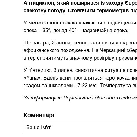
Антициклон, який поширився із заходу Євро
спекотну погоду. Стовпчики термометрів під
У метеорології спекою вважається підвищення
спека – 35°, понад 40° - надзвичайна спека.
Ще завтра, 2 липня, регіон залишиться під вп
африканського походження. На Черкащині збер
вітер сприятимуть значному розігріву приземног
У п’ятницю, 3 липня, синоптична ситуація п
«Yuna». Вдень вони проявляться короткочасним
градом та шквалами 17-22 м/с. Температура вно
За інформацією Черкаського обласного гідр
Коментарі