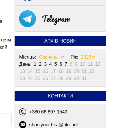
Telegram
а
ітрям
АРХІВ НОВИН
бкий
Місяць:
Рік:
День:
1
2
3
4
5
6
7
8
9
10
11
12
13
14
15
16
17
18
19
20
21
22
23
24
25
26
27
28
29
30
31
КОНТАКТИ
+380 66 897 1549
shpolynochka@ukr.net