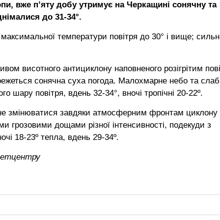
пи, вже п’яту добу утримує на Черкащині сонячну та
німалися до 31-34°.
 максимальної температури повітря до 30° і вище; сильн
ливом висотного антициклону наповненого розігрітим пов
ежеться сонячна суха погода. Малохмарне небо та сла
о шару повітря, вдень 32-34°, вночі тропічні 20-22º.
очне змінюватися завдяки атмосферним фронтам циклону
и грозовими дощами різної інтенсивності, подекуди з
чі 18-23º тепла, вдень 29-34º.
ометцентру