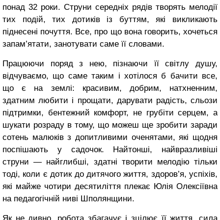
понад 32 роки. Струни середніх рядів творять мелодії
тих подій, тих дотиків із буттям, які викликають
піднесені почуття. Все, про що вона говорить, хочеться
запам’ятати, занотувати саме її словами.
Працюючи поряд з нею, пізнаючи її світлу душу,
відчуваємо, що саме таким і хотілося б бачити все,
що є на землі: красивим, добрим, натхненним,
здатним любити і прощати, дарувати радість, сльози
підтримки, бентежний комфорт, не грубіти серцем, а
шукати розраду в тому, що можеш ще зробити заради
сотень малюків з допитливими оченятами, які щодня
поспішають у садочок. Найтонші, найвразливіші
струни — найглибші, здатні творити мелодію тільки
тоді, коли є дотик до дитячого життя, здоров’я, успіхів,
які майже чотири десятиліття плекає Юлія Олексіївна
на педагогічній ниві Шполянщини.
Як не дивно, робота збагачує і зцілює її життя, сила