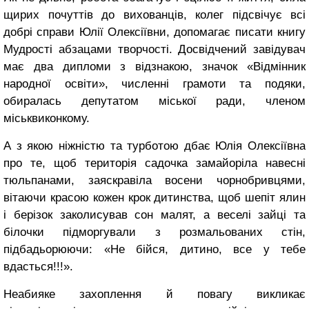
щирих почуттів до вихованців, колег підсвічує всі
добрі справи Юлії Олексіївни, допомагає писати книгу
Мудрості абзацами творчості. Досвідчений завідувач
має два дипломи з відзнакою, значок «Відмінник
народної освіти», численні грамоти та подяки,
обиралась депутатом міської ради, членом
міськвиконкому.
А з якою ніжністю та турботою дбає Юлія Олексіївна
про те, щоб територія садочка замайоріла навесні
тюльпанами, заяскравіла восени чорнобривцями,
вітаючи красою кожен крок дитинства, щоб шепіт ялин
і берізок заколисував сон малят, а веселі зайці та
білочки підморгували з розмальованих стін,
підбадьорюючи: «Не бійся, дитино, все у тебе
вдасться!!!».
Неабияке захоплення й повагу викликає