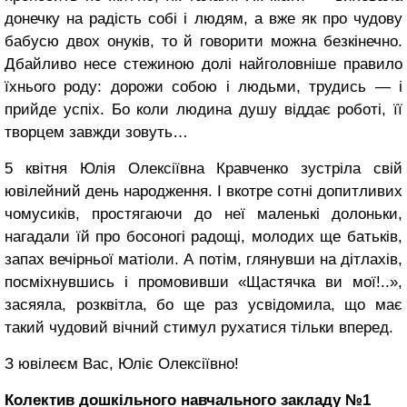
донечку на радість собі і людям, а вже як про чудову
бабусю двох онуків, то й говорити можна безкінечно.
Дбайливо несе стежиною долі найголовніше правило
їхнього роду: дорожи собою і людьми, трудись — і
прийде успіх. Бо коли людина душу віддає роботі, її
творцем завжди зовуть…
5 квітня Юлія Олексіївна Кравченко зустріла свій
ювілейний день народження. І вкотре сотні допитливих
чомусиків, простягаючи до неї маленькі долоньки,
нагадали їй про босоногі радощі, молодих ще батьків,
запах вечірньої матіоли. А потім, глянувши на дітлахів,
посміхнувшись і промовивши «Щастячка ви мої!..»,
засяяла, розквітла, бо ще раз усвідомила, що має
такий чудовий вічний стимул рухатися тільки вперед.
З ювілеєм Вас, Юліє Олексіївно!
Колектив дошкільного навчального закладу №1