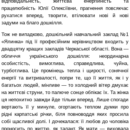
відповідальність, життєва енергійність та
працелюбність Юлії Олексіївни, прагнення повсякчас
рухатися вперед, творити, втілювати нові й нові
задуми на благо дошкілля.
Тож не випадково, дошкільний навчальний заклад №1
«Ялинка» під її професійним керівництвом входить у
двадцятку кращих закладів Черкаської області. Вона —
обличчя українського дошкілля: неординарна
особистість, вимоглива, справедлива, чуйна,
турботлива. Це промінець тепла і щирості, сонячної
енергії та витривалості, попри те, що її життя, як і у
багатьох людей, мінливе — то холодний вітер дмухає
на життєві струни, то палюче сонце обпікає їх. Та жінка
ця непохитно завжди йде тільки вперед. Лише спогади
вертають її у минуле, огортають теплом думки про
рідні карпатські річки, біля повноводдя яких просила
собі щасливої долі. І дочекалася: її любов до чоловіка
проносить по життю, як талант. Як мати — виховала