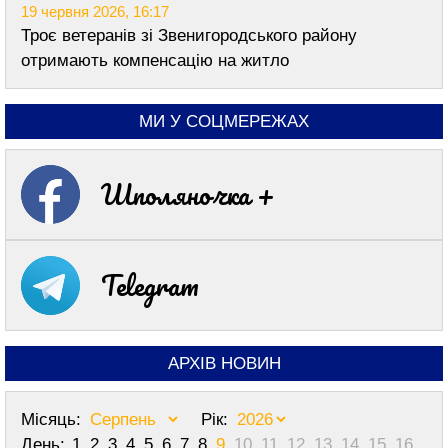
19 червня 2026, 16:17
Троє ветеранів зі Звенигородського району
отримають компенсацію на житло
МИ У СОЦМЕРЕЖАХ
Шполяночка +
Telegram
АРХІВ НОВИН
Місяць:
Рік:
День:
1
2
3
4
5
6
7
8
9
10
11
12
13
14
15
16