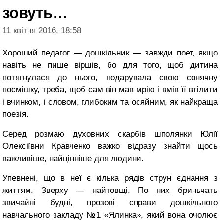
зовуть…
11 квітня 2016, 18:58
Хороший педагог — дошкільник — завжди поет, якщо
навіть не пише віршів, бо для того, щоб дитина
потягнулася до нього, подарувала свою сонячну
посмішку, треба, щоб сам він мав мрію і вмів її втілити
і вчинком, і словом, глибоким та осяйним, як найкраща
поезія.
Серед розмаю духовних скарбів шполянки Юлії
Олексіївни Кравченко важко відразу знайти щось
важливіше, найцінніше для людини.
Упевнені, що в неї є кілька рядів струн єднання з
життям. Зверху — найтовщі. По них бриньчать
звичайні будні, прозові справи дошкільного
навчального закладу №1 «Ялинка», який вона очолює