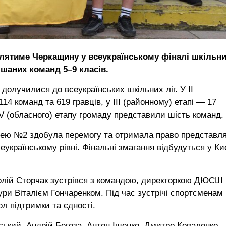
ятиме Черкащину у всеукраїнському фіналі шкільни
ішаних команд 5–9 класів.
олучилися до всеукраїнських шкільних ліг. У II
14 команд та 619 гравців, у III (районному) етапі — 17
IV (обласного) етапу громаду представили шість команд.
цею №2 здобула перемогу та отримала право представл
українському рівні. Фінальні змагання відбудуться у Киє
атолій Сторчак зустрівся з командою, директоркою ДЮСШ
ри Віталієм Гончаренком. Під час зустрічі спортсменам
л підтримки та єдності.
ський, Андрій Бегеза, Антон Іщенко, Дмитро Коваленко,