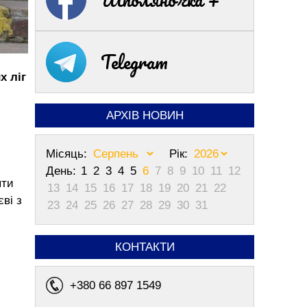
Telegram
х ліг
АРХІВ НОВИН
Місяць:
Рік:
День:
1
2
3
4
5
6
7
8
9
10
11
12
яти
13
14
15
16
17
18
19
20
21
22
ві з
23
24
25
26
27
28
29
30
31
КОНТАКТИ
+380 66 897 1549