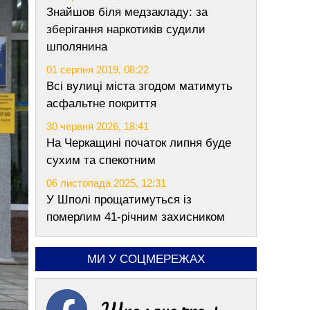
Знайшов біля медзакладу: за
зберігання наркотиків судили
шполянина
01 серпня 2019, 08:22
Всі вулиці міста згодом матимуть
асфальтне покриття
30 червня 2026, 18:41
На Черкащині початок липня буде
сухим та спекотним
06 листопада 2025, 12:31
У Шполі прощатимуться із
померлим 41-річним захисником
МИ У СОЦМЕРЕЖАХ
Шполяночка +