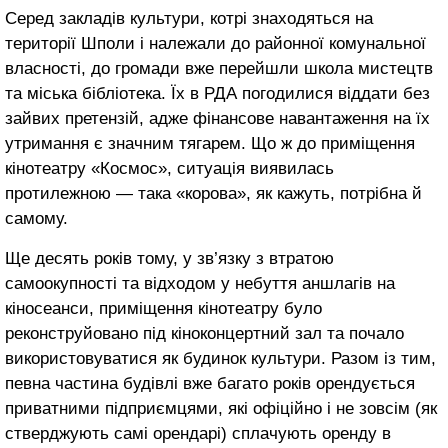
Серед закладів культури, котрі знаходяться на
території Шполи і належали до районної комунальної
власності, до громади вже перейшли школа мистецтв
та міська бібліотека. Їх в РДА погодилися віддати без
зайвих претензій, адже фінансове навантаження на їх
утримання є значним тягарем. Що ж до приміщення
кінотеатру «Космос», ситуація виявилась
протилежною — така «корова», як кажуть, потрібна й
самому.
Ще десять років тому, у зв’язку з втратою
самоокупності та відходом у небуття аншлагів на
кіносеанси, приміщення кінотеатру було
реконструйовано під кіноконцертний зал та почало
використовуватися як будинок культури. Разом із тим,
певна частина будівлі вже багато років орендується
приватними підприємцями, які офіційно і не зовсім (як
стверджують самі орендарі) сплачують оренду в