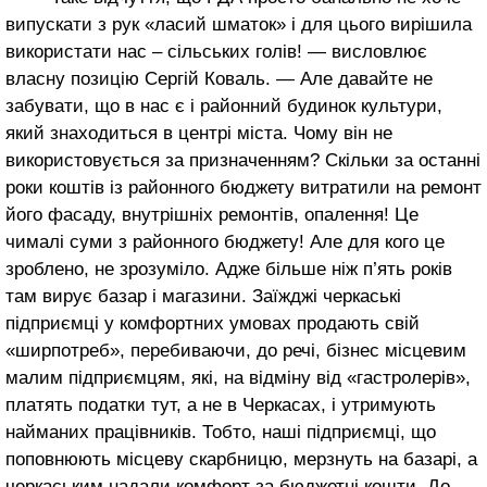
випускати з рук «ласий шматок» і для цього вирішила
використати нас – сільських голів! — висловлює
власну позицію Сергій Коваль. — Але давайте не
забувати, що в нас є і районний будинок культури,
який знаходиться в центрі міста. Чому він не
використовується за призначенням? Скільки за останні
роки коштів із районного бюджету витратили на ремонт
його фасаду, внутрішніх ремонтів, опалення! Це
чималі суми з районного бюджету! Але для кого це
зроблено, не зрозуміло. Адже більше ніж п’ять років
там вирує базар і магазини. Заїжджі черкаські
підприємці у комфортних умовах продають свій
«ширпотреб», перебиваючи, до речі, бізнес місцевим
малим підприємцям, які, на відміну від «гастролерів»,
платять податки тут, а не в Черкасах, і утримують
найманих працівників. Тобто, наші підприємці, що
поповнюють місцеву скарбницю, мерзнуть на базарі, а
черкаським надали комфорт за бюджетні кошти. До