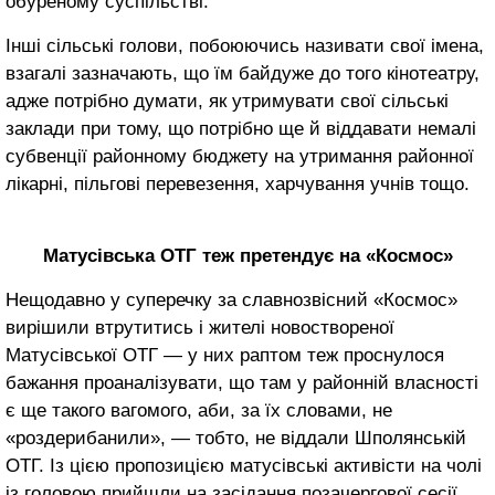
обуреному суспільстві.
Інші сільські голови, побоюючись називати свої імена,
взагалі зазначають, що їм байдуже до того кінотеатру,
адже потрібно думати, як утримувати свої сільські
заклади при тому, що потрібно ще й віддавати немалі
субвенції районному бюджету на утримання районної
лікарні, пільгові перевезення, харчування учнів тощо.
Матусівська ОТГ теж претендує на «Космос»
Нещодавно у суперечку за славнозвісний «Космос»
вирішили втрутитись і жителі новоствореної
Матусівської ОТГ — у них раптом теж проснулося
бажання проаналізувати, що там у районній власності
є ще такого вагомого, аби, за їх словами, не
«роздерибанили», — тобто, не віддали Шполянській
ОТГ. Із цією пропозицією матусівські активісти на чолі
із головою прийшли на засідання позачергової сесії