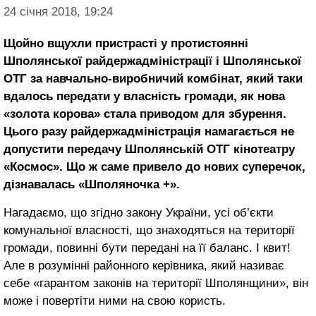
24 січня 2018, 19:24
Щойно вщухли пристрасті у протистоянні
Шполянської райдержадміністрації і Шполянської
ОТГ за навчально-виробничий комбінат, який таки
вдалось передати у власність громади, як нова
«золота корова» стала приводом для збурення.
Цього разу райдержадміністрація намагається не
допустити передачу Шполянській ОТГ кінотеатру
«Космос». Що ж саме привело до нових суперечок,
дізнавалась «Шполяночка +».
Нагадаємо, що згідно закону України, усі об’єкти
комунальної власності, що знаходяться на території
громади, повинні бути передані на її баланс. І квит!
Але в розумінні районного керівника, який називає
себе «гарантом законів на території Шполянщини», він
може і повертіти ними на свою користь.