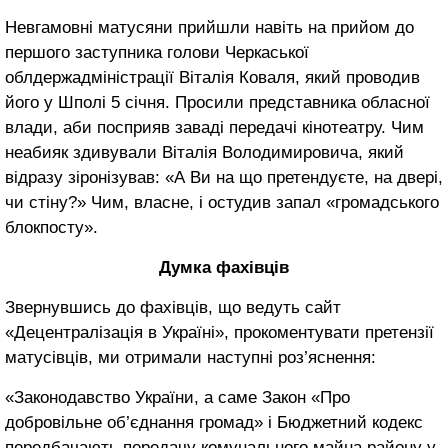
Невгамовні матусяни прийшли навіть на прийом до
першого заступника голови Черкаської
облдержадміністрації Віталія Коваля, який проводив
його у Шполі 5 січня. Просили представника обласної
влади, аби посприяв заваді передачі кінотеатру. Чим
неабияк здивували Віталія Володимировича, який
відразу зіронізував: «А Ви на що претендуєте, на двері,
чи стіну?» Чим, власне, і остудив запал «громадського
блокпосту».
Думка фахівців
Звернувшись до фахівців, що ведуть сайт
«Децентралізація в Україні», прокоментувати претензії
матусівців, ми отримали наступні роз’яснення:
«Законодавство України, а саме Закон «Про
добровільне об’єднання громад» і Бюджетний кодекс
передбачають передачу комунального майна району у