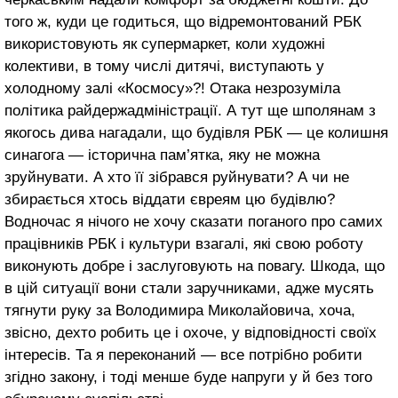
того ж, куди це годиться, що відремонтований РБК
використовують як супермаркет, коли художні
колективи, в тому числі дитячі, виступають у
холодному залі «Космосу»?! Отака незрозуміла
політика райдержадміністрації. А тут ще шполянам з
якогось дива нагадали, що будівля РБК — це колишня
синагога — історична пам’ятка, яку не можна
зруйнувати. А хто її зібрався руйнувати? А чи не
збирається хтось віддати євреям цю будівлю?
Водночас я нічого не хочу сказати поганого про самих
працівників РБК і культури взагалі, які свою роботу
виконують добре і заслуговують на повагу. Шкода, що
в цій ситуації вони стали заручниками, адже мусять
тягнути руку за Володимира Миколайовича, хоча,
звісно, дехто робить це і охоче, у відповідності своїх
інтересів. Та я переконаний — все потрібно робити
згідно закону, і тоді менше буде напруги у й без того