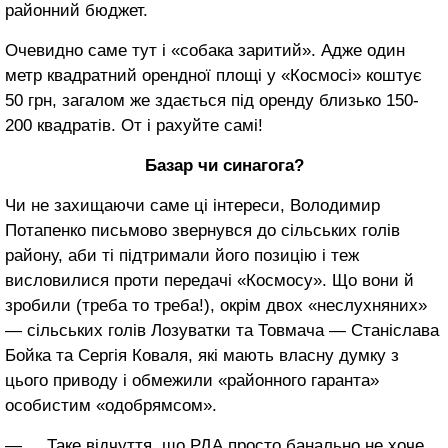
районний бюджет.
Очевидно саме тут і «собака заритий». Адже один
метр квадратний орендної площі у «Космосі» коштує
50 грн, загалом же здається під оренду близько 150-
200 квадратів. От і рахуйте самі!
Базар чи синагога?
Чи не захищаючи саме ці інтереси, Володимир
Потапенко письмово звернувся до сільських голів
району, аби ті підтримали його позицію і теж
висловилися проти передачі «Космосу». Що вони й
зробили (треба то треба!), окрім двох «неслухняних»
— сільських голів Лозуватки та Товмача — Станіслава
Бойка та Сергія Коваля, які мають власну думку з
цього приводу і обмежили «районного гаранта»
особистим «одобрямсом».
— Таке відчуття, що РДА просто банально не хоче