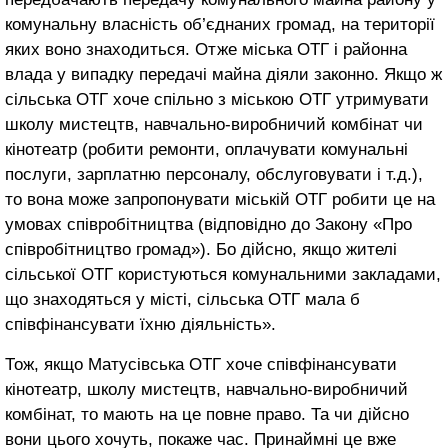
комунальну власність об’єднаних громад, на території
яких воно знаходиться. Отже міська ОТГ і районна
влада у випадку передачі майна діяли законно. Якщо ж
сільська ОТГ хоче спільно з міською ОТГ утримувати
школу мистецтв, навчально-виробничий комбінат чи
кінотеатр (робити ремонти, оплачувати комунальні
послуги, зарплатню персоналу, обслуговувати і т.д.),
то вона може запропонувати міській ОТГ робити це на
умовах співробітництва (відповідно до Закону «Про
співробітництво громад»). Бо дійсно, якщо жителі
сільської ОТГ користуються комунальними закладами,
що знаходяться у місті, сільська ОТГ мала б
співфінансувати їхню діяльність».
Тож, якщо Матусівська ОТГ хоче співфінансувати
кінотеатр, школу мистецтв, навчально-виробничий
комбінат, то мають на це повне право. Та чи дійсно
вони цього хочуть, покаже час. Принаймні це вже