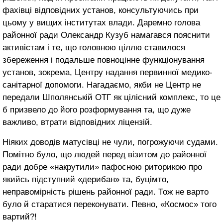
фахівці відповідних установ, консультуючись при
цьому у вищих інститутах влади. Даремно голова
районної ради Олександр Кузуб намагався пояснити
активістам і те, що головною ціллю ставилося
збереження і подальше повноцінне функціонування
установ, зокрема, Центру надання первинної медико-
санітарної допомоги. Нагадаємо, якби не Центр не
передали Шполянській ОТГ як цілісний комплекс, то це
б призвело до його розформування та, що дуже
важливо, втрати відповідних ліцензій.
Ніяких доводів матусівці не чули, погрожуючи судами.
Помітно було, що людей перед візитом до районної
ради добре «накрутили» пафосною риторикою про
якийсь підступний «дерибан» та, буцімто,
неправомірність рішень районної ради. Тож не варто
було й старатися переконувати. Певно, «Космос» того
вартий?!