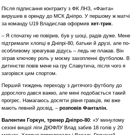
Після підписання контракту з ФК ЛНЗ, «Фанта»
вирушив в оренду до МСК Дніпро. У першому ж матчі
за команду U19 Владислав оформив
хет-трик
.
– Я спочатку не повірив, був у шоці, радів дуже. Мене
підтримали хлопці в Дніпрі-80, батьки й друзі, але по-
особливому зреагував дідусь – ледь не плакав. Він
зіграв ключову роль у моєму захопленні футболом. В
дитинстві повів мене на гру Славутича, після чого я
загорівся цим спортом.
Перший тиждень переходу з дитячого футболу до
дорослого дався важко, але мені подобається такий
прогрес. Намагаюсь досягти рівня гравців, які вже
мають певний досвід, –
розповів Фанталін.
Валентин Горкун, тренер Дніпро-80
: «У минулому
сезоні вищої ліги ДЮФЛУ Влад забив 18 голів у 20