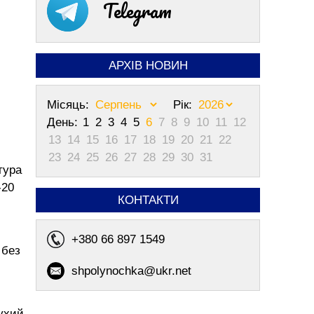
Telegram
АРХІВ НОВИН
Місяць:
Рік:
День:
1
2
3
4
5
6
7
8
9
10
11
12
13
14
15
16
17
18
19
20
21
22
23
24
25
26
27
28
29
30
31
тура
-20
КОНТАКТИ
+380 66 897 1549
 без
shpolynochka@ukr.net
сухий