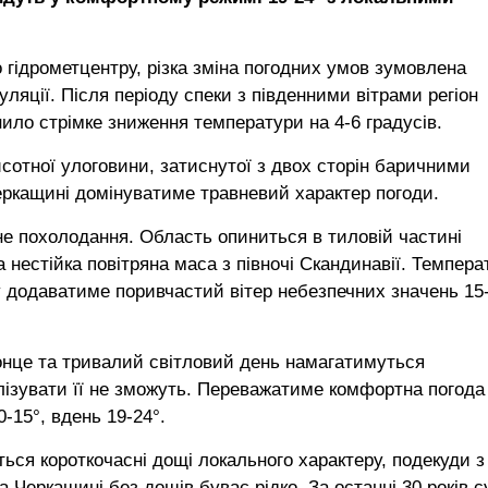
 гідрометцентру, різка зміна погодних умов зумовлена
яції. Після періоду спеки з південними вітрами регіон
нило стрімке зниження температури на 4-6 градусів.
сотної улоговини, затиснутої з двох сторін баричними
еркащині домінуватиме травневий характер погоди.
не похолодання. Область опиниться в тиловій частині
естійка повітряна маса з півночі Скандинавії. Темпера
у додаватиме поривчастий вітер небезпечних значень 15
 сонце та тривалий світловий день намагатимуться
лізувати її не зможуть. Переважатиме комфортна погода
-15°, вдень 19-24°.
ься короткочасні дощі локального характеру, подекуди з
 Черкащині без дощів буває рідко. За останні 30 років 