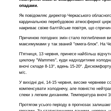
опадами.
Як повідомляє директор Черкаського обласного
кардинальною перебудовою атмосферної циркул
накриває свіже балтійське повітря, що спричи
Причиною погодних змін стало поглиблення ви
максимумами у так званий "омега-блок". На Ч
П'ятниця, 13 червня, принесе найбільш відчут
циклону "Wammes", куди надходитиме холодна н
вночі складе 8-13°, вдень 15-20°. Дискомфорт
м/с.
У вихідні дні, 14-15 червня, високе червневе
компенсувати холоднечу, але повністю нейтра
спеки з легким диханням. Температура вночі 10
Протягом усього періоду в прогнозах залишают
грозами. За статистичними даними, червень на