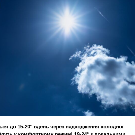
ься до 15-20° вдень через надходження холодної
ройдуть у комфортному режимі 19-24° з локальними