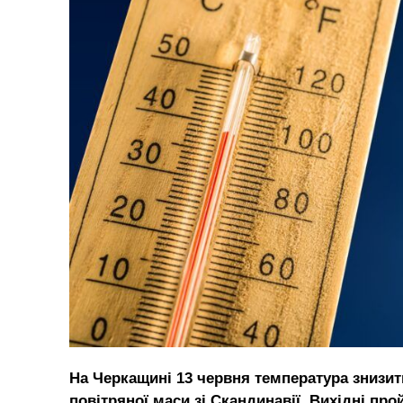
На Черкащині 13 червня температура знизит
повітряної маси зі Скандинавії. Вихідні п