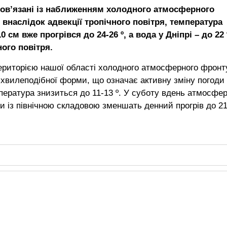
 пов’язані із наближенням холодного атмосферного
 внаслідок адвекції тропічного повітря, температура
 см вже прогрівся до 24-26 º, а вода у Дніпрі – до 22 
ного повітря.
риторією нашої області холодного атмосферного фронт
хвилеподібної форми, що означає активну зміну погоди
мпература знизиться до 11-13 º. У суботу вдень атмосфе
ри із північною складовою зменшать денний прогрів до 21