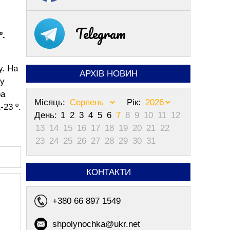
Telegram
º.
у. На
АРХІВ НОВИН
 у
ра
Місяць:
Рік:
-23 º.
День:
1
2
3
4
5
6
7
8
9
10
11
12
13
14
15
16
17
18
19
20
21
22
23
24
25
26
27
28
29
30
31
КОНТАКТИ
+380 66 897 1549
shpolynochka@ukr.net