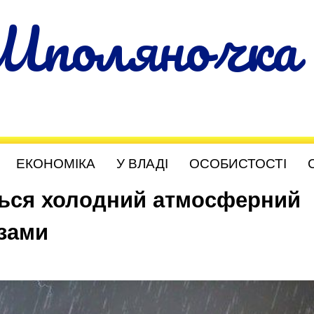
Шполяночка
ЕКОНОМІКА
У ВЛАДІ
ОСОБИСТОСТІ
ться холодний атмосферний
озами