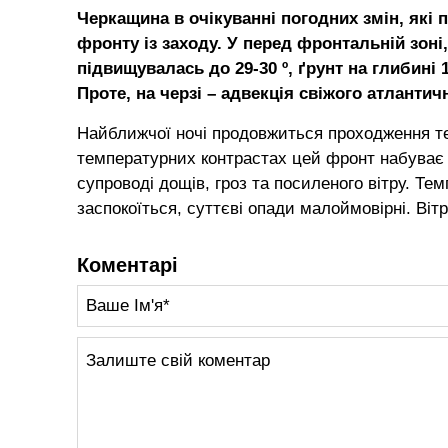
Черкащина в очікуванні погодних змін, які
фронту із заходу. У перед фронтальній зоні,
підвищувалась до 29-30 º, ґрунт на глибині 10
Проте, на черзі – адвекція свіжого атлантич
Найближчої ночі продовжиться проходження те
температурних контрастах цей фронт набуває 
супроводі дощів, гроз та посиленого вітру. Те
заспокоїться, суттєві опади малоймовірні. Віт
Коментарі