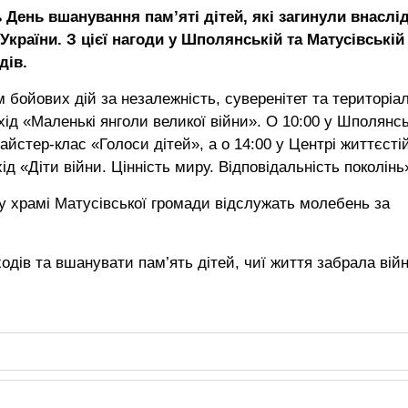
ь День вшанування пам’яті дітей, які загинули внаслі
 України. З цієї нагоди у Шполянській та Матусівській
дів.
м бойових дій за незалежність, суверенітет та територіа
хід «Маленькі янголи великої війни». О 10:00 у Шполянс
йстер-клас «Голоси дітей», а о 14:00 у Центрі життєстій
д «Діти війни. Цінність миру. Відповідальність поколінь
у храмі Матусівської громади відслужать молебень за
дів та вшанувати пам’ять дітей, чиї життя забрала війн