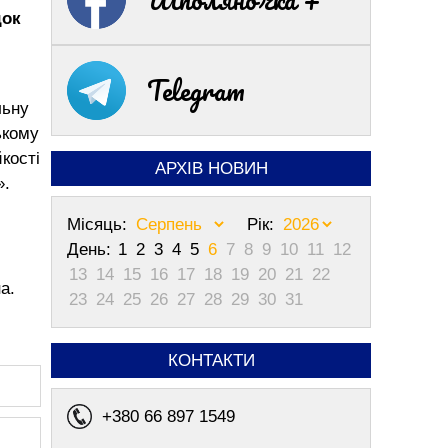
док
Telegram
льну
ькому
кості
АРХІВ НОВИН
».
Місяць:
Рік:
День:
1
2
3
4
5
6
7
8
9
10
11
12
13
14
15
16
17
18
19
20
21
22
а.
23
24
25
26
27
28
29
30
31
КОНТАКТИ
+380 66 897 1549