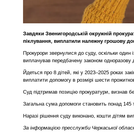
Завдяки Звенигородській окружній прокурат
піклування, виплатили належну грошову до
Прокурори звернулися до суду, оскільки один 
виплачував передбачену законом одноразову д
Йдеться про 8 дітей, які у 2023–2025 роках за
виплатити допомогу в розмірі шести прожитков
Суд підтримав позицію прокуратури, визнав бе
Загальна сума допомоги становить понад 145 
Наразі рішення суду виконано, кошти дітям ви
За інформацією пресслужби Черкаської облас