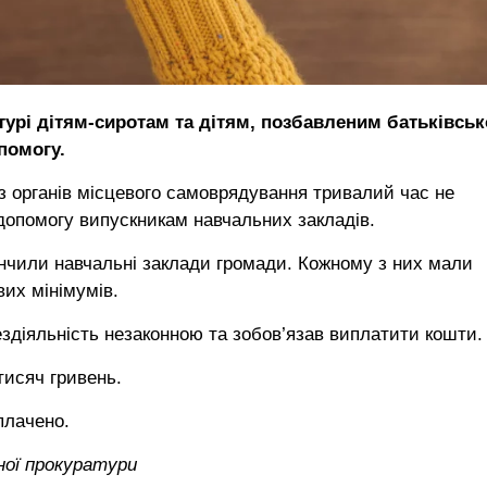
урі дітям-сиротам та дітям, позбавленим батьківськ
помогу.
із органів місцевого самоврядування тривалий час не
опомогу випускникам навчальних закладів.
кінчили навчальні заклади громади. Кожному з них мали
их мінімумів.
здіяльність незаконною та зобов’язав виплатити кошти.
тисяч гривень.
плачено.
ної прокуратури