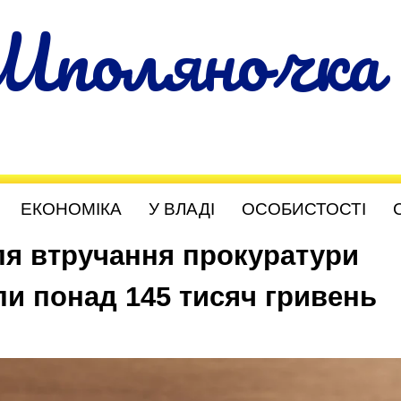
Шполяночка
ЕКОНОМІКА
У ВЛАДІ
ОСОБИСТОСТІ
ля втручання прокуратури
и понад 145 тисяч гривень