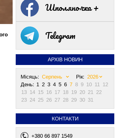
Шполяночка +
Telegram
ого
АРХІВ НОВИН
Місяць:
Рік:
День:
1
2
3
4
5
6
7
8
9
10
11
12
13
14
15
16
17
18
19
20
21
22
23
24
25
26
27
28
29
30
31
КОНТАКТИ
+380 66 897 1549