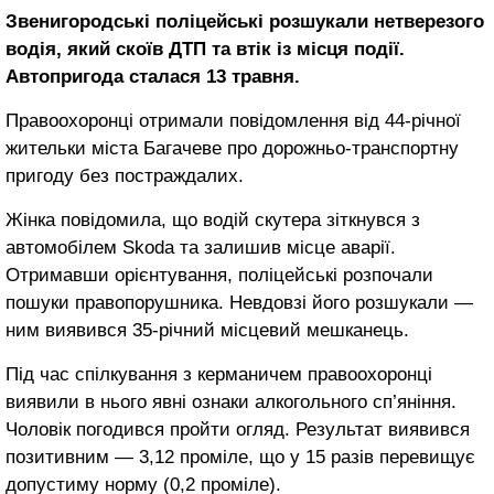
Звенигородські поліцейські розшукали нетверезого
водія, який скоїв ДТП та втік із місця події.
Автопригода сталася 13 травня.
Правоохоронці отримали повідомлення від 44-річної
жительки міста Багачеве про дорожньо-транспортну
пригоду без постраждалих.
Жінка повідомила, що водій скутера зіткнувся з
автомобілем Skoda та залишив місце аварії.
Отримавши орієнтування, поліцейські розпочали
пошуки правопорушника. Невдовзі його розшукали —
ним виявився 35-річний місцевий мешканець.
Під час спілкування з керманичем правоохоронці
виявили в нього явні ознаки алкогольного сп’яніння.
Чоловік погодився пройти огляд. Результат виявився
позитивним — 3,12 проміле, що у 15 разів перевищує
допустиму норму (0,2 проміле).