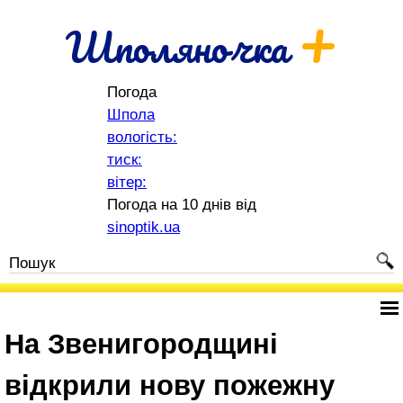
+
Шполяночка
Погода
Шпола
вологість:
тиск:
вітер:
Погода на 10 днів від
sinoptik.ua
На Звенигородщині
відкрили нову пожежну