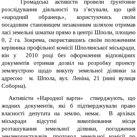
Громадські активісти провели ґрунтовне
розслідування діяльності та з’ясували, що цей
«народний обранець», користуючись своїм
посадовим становищем незаконним шляхом отримав
ласі земельні шматки прямо в центрі Шполи, площею
0, 2 га. Зокрема, скориставшись своїм положенням
керівника профільної комісії Шполянської міськради,
він у 2010 році без оформлення відповідних
документів отримав дозвіл на розробку проекту
землеустрою щодо викупу земельної ділянки за
адресою м. Шпола, вул. Леніна, 21 (нині вулиця
Соборна).
Активісти «Народної варти» стверджують, що
жодних документів, які б підтверджували право
власності депутата на землю, немає. В архівах
міськради відсутні викопіювання місця
розташування земельної ділянки, погодження
землекористувачів, протокол земельної комісії по