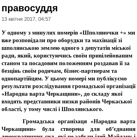
правосуддя
13 квітня 2017, 04:57
У одному з минулих номерів «Шполяночки +» ми
вже розповідали про оборудки та махінації зі
шполянською землею одного з депутатів міської
ради, який, користуючись своїм привілейованим
станом та посадовим положенням роздавав її за
безцінь своїм родичам, бізнес-партнерам та
однопартійцям. У цьому номері ми публікуємо
результати розслідування громадської організації
«Народна варта Черкащини», до складу якої
входять представники низки районів Черкаської
області, у тому числі і Шполянського.
Громадська організаця «Народна варта
Черкащини» була створена
для об’єднання
демократичних сил, які не забули ідей Майдану і