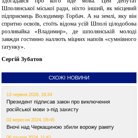
здогадався про кого йде мова. Цей депутат
Шполянської міської ради, ніхто інший, як місцевий
підприємець Володимир Горбач. А на землі, яку він
спритно освоїв, стоїть відома усій Шполі цілодобова
розливайка «Владимир», де шполянській молоді
завжди гостинно наллють міцних напоїв «сумнівного
ґатунку».
Сергій Зубатов
СХОЖІ НОВИНИ
13 червня 2026, 18:34
Президент підписав закон про виключення
російської мови з-під захисту
02 вересня 2024, 09:45
Вночі над Черкащиною збили ворожу ракету
06 грудня 2024, 11:42