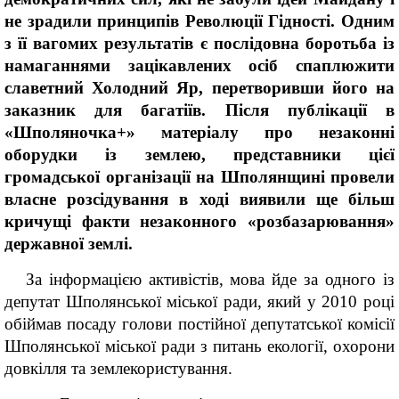
не зрадили принципів Революції Гідності. Одним
з її вагомих результатів є послідовна боротьба із
намаганнями зацікавлених осіб спаплюжити
славетний Холодний Яр, перетворивши його на
заказник для багатіїв. Після публікації в
«Шполяночка+» матеріалу про незаконні
оборудки із землею, п
редставники цієї
громадської організації на Шполянщині провели
власне розсідування в ході виявили ще більш
кричущі факти незаконного «розбазарювання»
державної землі.
За інформацією активістів, мова йде за одного із
депутат Шполянської міської ради, який у 2010 році
обіймав посаду голови постійної депутатської комісії
Шполянської міської ради з питань екології, охорони
довкілля та землекористування.