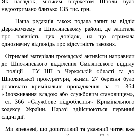
Як наслідок, міським бюджетом Шполи було
недоотримано близько 135 тис. грн.
Наша редакція також подала запит на відділ
Держкомзему в Шполянському районі, де запитала
про наявність цих довідок, на що отримала
однозначну відповідь про відсутність такових.
Отримані матеріали громадські активісти направили
до Шполянського відділення Смілянського відділу
поліції ГУ НП в Черкаській області та до
Шполянської прокуратури, якими 27 березня було
розпочато кримінальне провадження за ст. 364
«Зловживання владою або службовим становищем»,
ст. 366 «Службове підроблення» Кримінального
кодексу України. Наразі здійснюються первинні
слідчі дії.
Ми впевнені, що допитливий та уважний читач вже