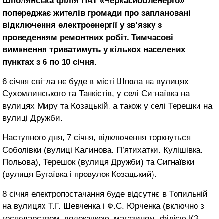
Шполянська філія ПАТ «Черкасиобленерго»
попереджає жителів громади про заплановані
відключення електроенергії у зв’язку з
проведенням ремонтних робіт. Тимчасові
вимкнення триватимуть у кількох населених
пунктах з 6 по 10 січня.
6 січня світла не буде в місті Шпола на вулицях
Сухомлинського та Танкістів, у селі Сигнаївка на
вулицях Миру та Козацькій, а також у селі Терешки на
вулиці Дружби.
Наступного дня, 7 січня, відключення торкнуться
Соболівки (вулиці Калинова, П’ятихатки, Кулішівка,
Польова), Терешок (вулиця Дружби) та Сигнаївки
(вулиця Бугаївка і провулок Козацький).
8 січня електропостачання буде відсутнє в Топильній
на вулицях Т.Г. Шевченка і Ф.С. Юрченка (включно з
господарством, водокачкою, магазином, філією КЗ