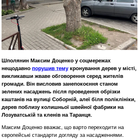
Шполянин Максим Доценко у соцмережах
нещодавно
порушив тему
кронування дерев у місті,
викликавши жваве обговорення серед жителів
громади. Він висловив занепокоєння станом
зелених насаджень після проведення обрізки
каштанів на вулиці Соборній, алеї біля поліклініки,
дерев поблизу колишньої швейної фабрики на
Лозуватській та кленів на Таранця.
Максим Доценко вважає, що варто переходити на
європейські стандарти догляду за насадженнями.