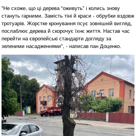
"Не схоже, що ці дерева “оживуть” і колись знову
стануть гарними. Замість тіні й краси - обрубки вздовж
тротуарів. Жорстке кронування псує зовнішній вигляд,
послаблює дерева й скорочує їхнє життя. Настав час
перейти на європейські стандарти догляду за
зеленими насадженнями", - написав пан Доценко.