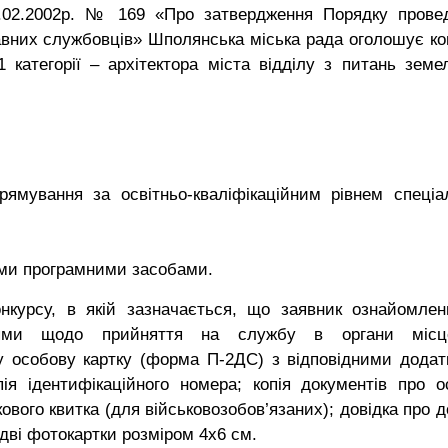
15.02.2002р. № 169 «Про затвердження Порядку прове
авних службовців» Шполянська міська рада оголошує ко
 категорії – архітектора міста відділу з питань земе
рямування за освітньо-кваліфікаційним рівнем спеціал
ними програмними засобами.
онкурсу, в якій зазначається, що заявник ознайомлен
нями щодо прийняття на службу в органи місц
у особову картку (форма П-2ДС) з відповідними додат
пія ідентифікаційного номера; копія документів про ос
кового квитка (для військовозобов’язаних); довідка про 
 дві фотокартки розміром 4х6 см.