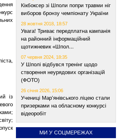
дення
Кікбоксер зі Шполи попри травми ніг
нкурс
виборов бронзу чемпіонату України
льних
28 жовтня 2018, 18:57
Увага! Триває передплатна кампанія
на районний інформаційний
щотижневик «Шпол...
07 червня 2024, 18:35
іста,
У Шполі відбувся тренінг щодо
створення неурядових організацій
(ФОТО)
26 січня 2026, 15:06
ий із
Учениці Мар’янівського ліцею стали
евого
призерками на обласному конкурсі
ками;
відеоробіт
віту;
допуск
МИ У СОЦМЕРЕЖАХ