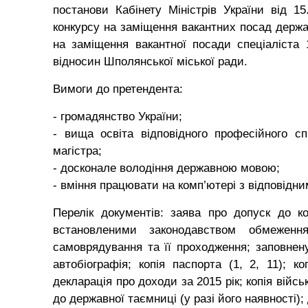
постанови Кабінету Міністрів України від 
конкурсу на заміщення вакантних посад держ
на заміщення вакантної посади спеціаліста 1
відносин Шполянської міської ради.
Вимоги до претендента:
- громадянство України;
- вища освіта відповідного професійного сп
магістра;
- досконале володіння державною мовою;
- вміння працювати на комп’ютері з відповід
Перелік документів: заява про допуск до к
встановленими законодавством обмежен
самоврядування та її проходження; заповнен
автобіографія; копія паспорта (1, 2, 11); ко
декларація про доходи за 2015 рік; копія війсь
до державної таємниці (у разі його наявності);