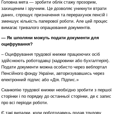
Головна мета — зробити облік стажу прозорим,
захищеним і зручним. Це дозволяє уникнути втрати
даних, спрощує призначення та перерахунок пенсій і
зменшує кількість паперової роботи. Але цей процес
вимагає тривалого опрацювання документів.
— Як
шполяни
мож
уть
подати документи для
оцифрування?
– Оцифрування трудової книжки працюючих осіб
здійснюють роботодавці (кадровики або бухгалтерія).
Подати документи можна особисто через вебпортал
Пенсійного фонду України, авторизувавшись через
електронний підпис або «Дія. Підпис.»
Сканкопію трудової книжки необхідно зробити з першої
сторінки і по порядку до останньої сторінки, де є запис
про всі періоди роботи.
Є такі випадки, коли роботодавець подав трудову