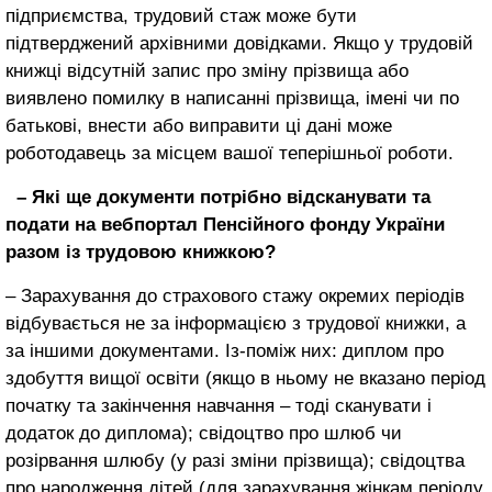
підприємства, трудовий стаж може бути
підтверджений архівними довідками. Якщо у трудовій
книжці відсутній запис про зміну прізвища або
виявлено помилку в написанні прізвища, імені чи по
батькові, внести або виправити ці дані може
роботодавець за місцем вашої теперішньої роботи.
– Які ще документи потрібно відсканувати та
подати на вебпортал Пенсійного фонду України
разом із трудовою книжкою?
– Зарахування до страхового стажу окремих періодів
відбувається не за інформацією з трудової книжки, а
за іншими документами. Із-поміж них: диплом про
здобуття вищої освіти (якщо в ньому не вказано період
початку та закінчення навчання – тоді сканувати і
додаток до диплома); свідоцтво про шлюб чи
розірвання шлюбу (у разі зміни прізвища); свідоцтва
про народження дітей (для зарахування жінкам періоду