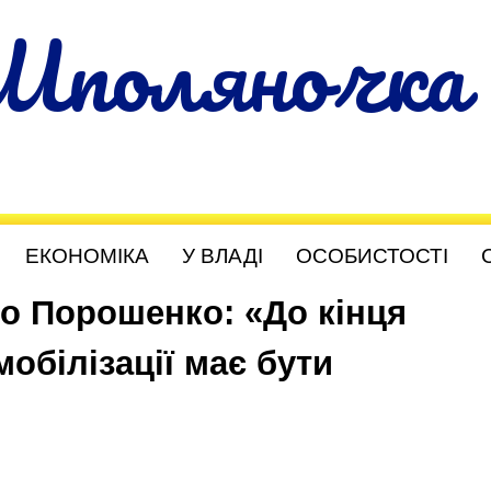
Шполяночка
ЕКОНОМІКА
У ВЛАДІ
ОСОБИСТОСТІ
о Порошенко: «До кінця
обілізації має бути