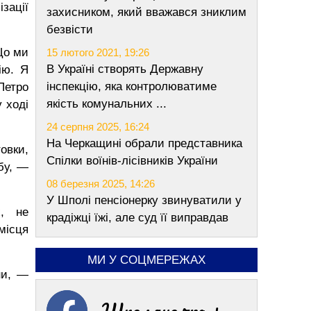
зації
захисником, який вважався зниклим
безвісти
Що ми
15 лютого 2021, 19:26
В Україні створять Державну
ію. Я
інспекцію, яка контролюватиме
Петро
якість комунальних ...
 ході
24 серпня 2025, 16:24
На Черкащині обрали представника
овки,
Спілки воїнів-лісівників України
бу, —
08 березня 2025, 14:26
У Шполі пенсіонерку звинуватили у
х, не
крадіжці їжі, але суд її виправдав
місця
МИ У СОЦМЕРЕЖАХ
ни, —
Шполяночка +