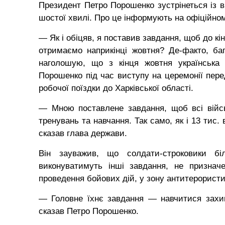
Президент Петро Порошенко зустрінеться із в
шостої хвилі. Про це інформують на офіційном
— Як і обіцяв, я поставив завдання, щоб до к
отримаємо наприкінці жовтня? Де-факто, баг
наголошую, що з кінця жовтня українська
Порошенко під час виступу на церемонії пере
робочої поїздки до Харківської області.
— Мною поставлене завдання, щоб всі війсь
тренувань та навчання. Так само, як і 13 тис
сказав глава держави.
Він зауважив, що солдати-строковики б
виконуватимуть інші завдання, не признач
проведення бойових дій, у зону антитерористич
— Головне їхнє завдання — навчитися захи
сказав Петро Порошенко.