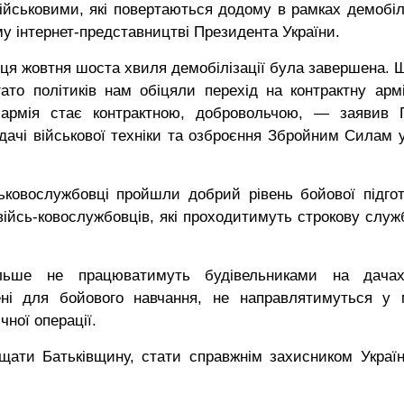
ійськовими, які повертаються додому в рамках демобілі
у інтернет-представництві Президента України.
інця жовтня шоста хвиля демобілізації була завершена. 
ато політиків нам обіцяли перехід на контрактну арм
 армія стає контрактною, добровольчою, — заявив 
дачі військової техніки та озброєння Збройним Силам у
ковослужбовці пройшли добрий рівень бойової підгот
. війсь-ковослужбовців, які проходитимуть строкову служ
ільше не працюватимуть будівельниками на дача
ені для бойового навчання, не направлятимуться у 
ної операції.
щати Батьківщину, стати справжнім захисником Украї