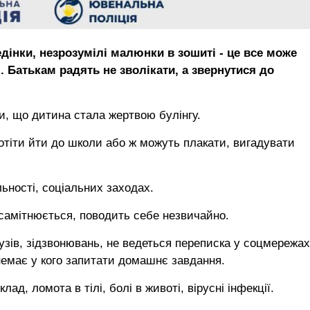
дінки, незрозумілі малюнки в зошиті - це все може
. Батькам радять не зволікати, а звернутися до
и, що дитина стала жертвою булінгу.
хотіти йти до школи або ж можуть плакати, вигадувати
льності, соціальних заходах.
самітнюється, поводить себе незвичайно.
рузів, зідзвонювань, не ведеться переписка у соцмережах
 немає у кого запитати домашнє завдання.
д, ломота в тілі, болі в животі, вірусні інфекції.