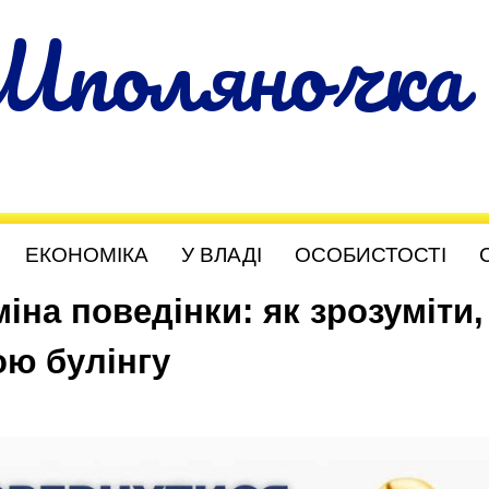
Шполяночка
ЕКОНОМІКА
У ВЛАДІ
ОСОБИСТОСТІ
іна поведінки: як зрозуміти,
ою булінгу