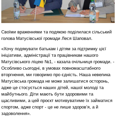
Своїми враженнями та подякою поділилася сільський
голова Матусівської громади Леся Шаповал.
«Хочу подякувати батькам і дітям за підтримку цієї
ініціативи, адміністрації та працівникам нашого
Матусівського ліцею №1, - казала очільниця громади. -
Особливо сьогодні, в умовах повномасштабного
вторгнення, ми говоримо про єдність. Наша невелика
Матусівська громада не може залишатися осторонь,
адже це стосується наших дітей, нашої молоді та
майбутнього. Діти мають бути здоровими та
щасливими, а цей проєкт мотивуватиме їх займатися
спортом, адже спорт - це не лише здоров’я, а й
задоволення».