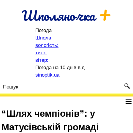
+
Шполяночка
Погода
Шпола
вологість:
тиск:
вітер:
Погода на 10 днів від
sinoptik.ua
“Шлях чемпіонів”: у
Матусівській громаді