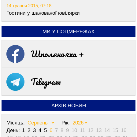
14 травня 2015, 07:18
Гостини у шанованої ювілярки
МИ У СОЦМЕРЕЖАХ
Шполяночка +
Telegram
АРХІВ НОВИН
Місяць:
Рік:
День:
1
2
3
4
5
6
7
8
9
10
11
12
13
14
15
16