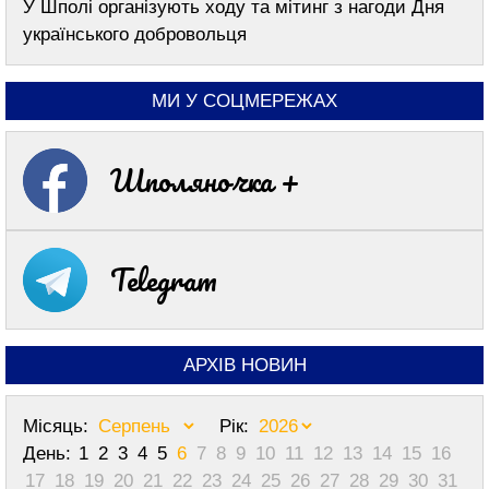
У Шполі організують ходу та мітинг з нагоди Дня
українського добровольця
МИ У СОЦМЕРЕЖАХ
Шполяночка +
Telegram
АРХІВ НОВИН
Місяць:
Рік:
День:
1
2
3
4
5
6
7
8
9
10
11
12
13
14
15
16
17
18
19
20
21
22
23
24
25
26
27
28
29
30
31