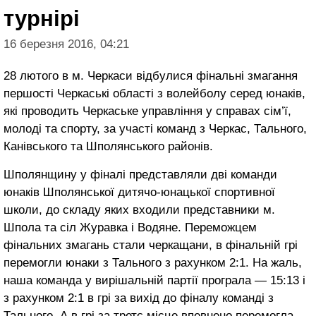
турнірі
16 березня 2016, 04:21
28 лютого в м. Черкаси відбулися фінальні змагання
першості Черкаські області з волейболу серед юнаків,
які проводить Черкаське управління у справах сім’ї,
молоді та спорту, за участі команд з Черкас, Тального,
Канівського та Шполянського районів.
Шполянщину у фіналі представляли дві команди
юнаків Шполянської дитячо-юнацької спортивної
школи, до складу яких входили представники м.
Шпола та сіл Журавка і Водяне. Переможцем
фінальних змагань стали черкащани, в фінальній грі
перемогли юнаки з Тального з рахунком 2:1. На жаль,
наша команда у вирішальній партії програла — 15:13 і
з рахунком 2:1 в грі за вихід до фіналу команді з
Тального. А в грі за третє місце впевнено перемогла