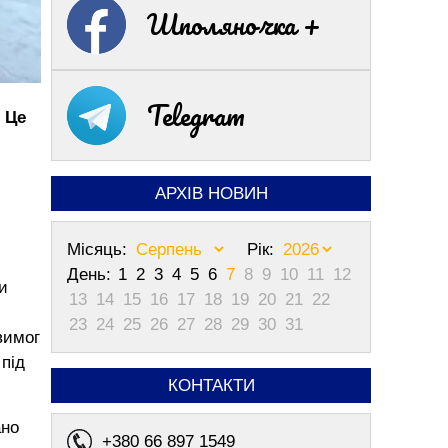
Шполяночка +
Telegram
 Це
АРХІВ НОВИН
Місяць:
Рік:
День:
1
2
3
4
5
6
7
8
9
10
11
12
и
13
14
15
16
17
18
19
20
21
22
23
24
25
26
27
28
29
30
31
вимог
під
КОНТАКТИ
ано
+380 66 897 1549