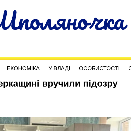
Шполяночка
ЕКОНОМІКА
У ВЛАДІ
ОСОБИСТОСТІ
еркащині вручили підозру