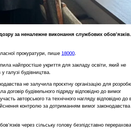
дозру за неналежне виконання службових обов’язків.
бласної прокуратури, пише
18000
.
пила найпростіше укриття для закладу освіти, який не
у галузі будівництва.
нодавства не залучила проєктну організацію для розробк
ала договір будівельного підряду відповідно до вимог
участь авторського та технічного нагляду відповідно до 
йснення контролю за дотриманням вимог законодавства 
ов’язків через сільську голову безпідставно перерахов