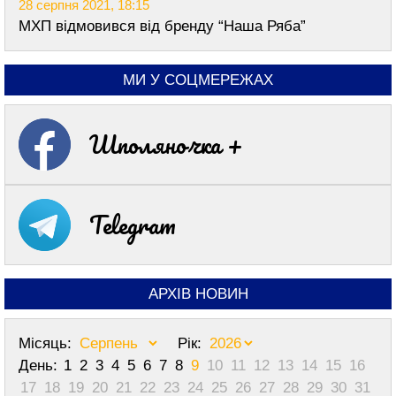
28 серпня 2021, 18:15
МХП відмовився від бренду “Наша Ряба”
МИ У СОЦМЕРЕЖАХ
Шполяночка +
Telegram
АРХІВ НОВИН
Місяць:
Рік:
День:
1
2
3
4
5
6
7
8
9
10
11
12
13
14
15
16
17
18
19
20
21
22
23
24
25
26
27
28
29
30
31