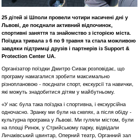
25 дітей зі Шполи провели чотири насичені дні у
Львові, де поєднали активний відпочинок,
спортивні заняття та знайомство з історією міста.
Поїздка тривала з 6 по 9 травня та стала можливою
завдяки підтримці друзів і партнерів із Support &
Protection Center UA.
Організатор поїздки Дмитро Сивак розповідає, що
програму намагалися зробити максимально
різноплановою - поєднати спорт, екскурсії та навички,
які можуть знадобитися дітям у майбутньому.
«У нас була така поїздка і спортивна, і екскурсійна
одночасно. Зранку ми були на скелях, а після обіду -
культурна програма у Львові. Ми гуляли містом, були
на площі Ринок, у Стрийському парку, відвідали
Личаківський цвинтар, Оперний театр, Органний зал