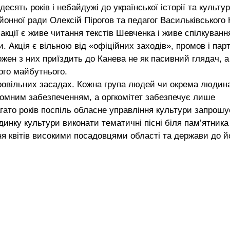
есять років і небайдужі до української історії та культу
онної ради Олексій Пірогов та педагог Васильківського
кції є живе читання текстів Шевченка і живе спілкуванн
и. Акція є вільною від «офіційних заходів», промов і парт
ожен з них приїздить до Канева не як пасивний глядач, а
кого майбутнього.
ровільних засадах. Кожна група людей чи окрема людин
номним забезпеченням, а оргкомітет забезпечує лише
гато років поспіль обласне управління культури запрошу
инку культури виконати тематичні пісні біля пам’ятника
ня квітів високими посадовцями області та держави до й