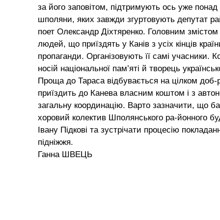
за його заповітом, підтримують ось уже понад д
шполяни, яких завжди згуртовують депутат рай
поет Олександр Діхтяренко. Головним змістом а
людей, що приїздять у Канів з усіх кінців країн
пропаганди. Організовують її самі учасники. К
носій національної пам’яті й творець українсь
Проща до Тараса відбувається на цілком доб-
приїздить до Канева власним коштом і з авто
загальну координацію. Варто зазначити, що ба
хоровий колектив Шполянського ра-йонного буд
Івану Підкові та зустрічати процесію покладан
підніжжя.
Ганна ШВЕЦЬ