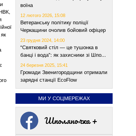
ри
воїна
 НВК,
12 лютого 2026, 15:08
я
Ветеранську політику поліції
ійної
Черкащини очолив бойовий офіцер
 як
23 грудня 2024, 14:00
“Святковий стіл — це тушонка в
а
банці і вода”: як захисники зі Шпо...
є
24 березня 2025, 15:41
Громади Звенигородщини отримали
зарядні станції EcoFlow
ого
МИ У СОЦМЕРЕЖАХ
Шполяночка +