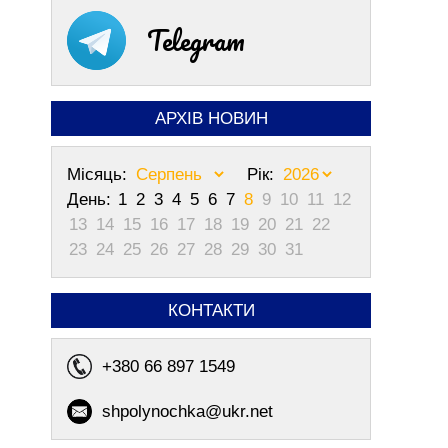
Telegram
АРХІВ НОВИН
Місяць:
Рік:
День:
1
2
3
4
5
6
7
8
9
10
11
12
13
14
15
16
17
18
19
20
21
22
23
24
25
26
27
28
29
30
31
КОНТАКТИ
+380 66 897 1549
shpolynochka@ukr.net