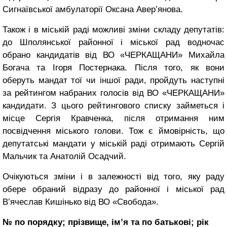
Сигнаївської амбулаторії Оксана Авер’янова.
Також і в міській раді можливі зміни складу депутатів:
до Шполянської районної і міської рад водночас
обрано кандидатів від ВО «ЧЕРКАЩАНИ» Михайла
Богача та Ігоря Постернака. Після того, як вони
оберуть мандат тої чи іншої ради, пройдуть наступні
за рейтингом набраних голосів від ВО «ЧЕРКАЩАНИ»
кандидати. З цього рейтингового списку займеться і
місце Сергія Кравченка, після отримання ним
посвідчення міського голови. Тож є ймовірність, що
депутатські мандати у міській раді отримають Сергій
Мальчик та Анатолій Осадчий.
Очікуються зміни і в залежності від того, яку раду
обере обраний відразу до районної і міської рад
В’ячеслав Кишінько від ВО «Свобода».
№ по порядку; прізвище, ім’я та по батькові; рік