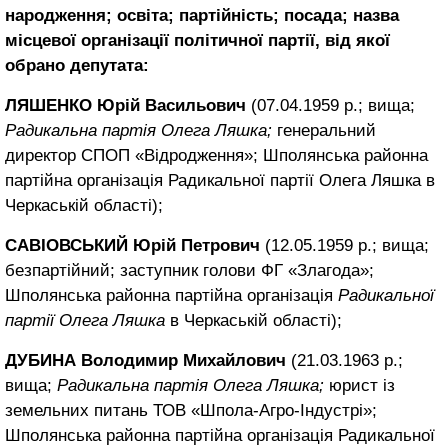
народження; освіта; партійність; посада; назва
місцевої організації політичної партії, від якої
обрано депутата:
ЛЯШЕНКО Юрій Васильович
(07.04.1959 р.; вища;
Радикальна партія Олега Ляшка;
генеральний
директор СПОП «Відродження»; Шполянська районна
партійна організація Радикальної партії Олега Ляшка в
Черкаській області);
САВІОВСЬКИЙ Юрій Петрович
(12.05.1959 р.; вища;
безпартійний; заступник голови ФГ «Злагода»;
Шполянська районна партійна організація
Радикальної
партії Олега Ляшка
в Черкаській області);
ДУБИНА Володимир Михайлович
(21.03.1963 р.;
вища;
Радикальна партія Олега Ляшка;
юрист із
земельних питань ТОВ «Шпола-Агро-Індустрі»;
Шполянська районна партійна організація Радикальної