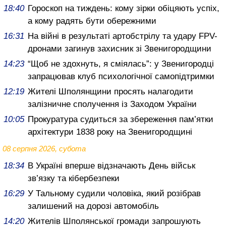
18:40
Гороскоп на тиждень: кому зірки обіцяють успіх,
а кому радять бути обережними
16:31
На війні в результаті артобстрілу та удару FPV-
дронами загинув захисник зі Звенигородщини
14:23
“Щоб не здохнуть, я сміялась”: у Звенигородці
запрацював клуб психологічної самопідтримки
12:19
Жителі Шполянщини просять налагодити
залізничне сполучення із Заходом України
10:05
Прокуратура судиться за збереження пам’ятки
архітектури 1838 року на Звенигородщині
08 серпня 2026, субота
18:34
В Україні вперше відзначають День військ
зв’язку та кібербезпеки
16:29
У Тальному судили чоловіка, який розібрав
залишений на дорозі автомобіль
14:20
Жителів Шполянської громади запрошують