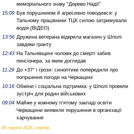
меморіального знаку “Дерево Надії”
15:09
Був порушником й агресивно поводився: у
Тальному працівники ТЦК силою затримували
водія (ВІДЕО)
13:56
Дружина ветерана відкрила магазин у Шполі
завдяки гранту
12:43
На Тальнівщині чоловік до смерті забив
пенсіонера, за яким доглядав
11:29
До +37° і грози: синоптики попередили про
погіршення погоди на Черкащині
10:16
Обміни і соціальна підтримка: у Шполі провели
зустріч для родин військових
09:04
Майже у кожному п’ятому закладі освіти
Черкащини виявили порушення в організації
харчування
05 серпня 2026, середа