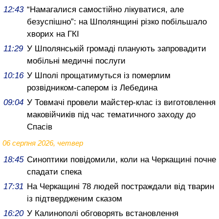
12:43
“Намагалися самостійно лікуватися, але
безуспішно”: на Шполянщині різко побільшало
хворих на ГКІ
11:29
У Шполянській громаді планують запровадити
мобільні медичні послуги
10:16
У Шполі прощатимуться із померлим
розвідником-сапером із Лебедина
09:04
У Товмачі провели майстер-клас із виготовлення
маковійчиків під час тематичного заходу до
Спасів
06 серпня 2026, четвер
18:45
Синоптики повідомили, коли на Черкащині почне
спадати спека
17:31
На Черкащині 78 людей постраждали від тварин
із підтвердженим сказом
16:20
У Калинополі обговорять встановлення