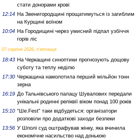
стати донорами крові
12:14
На Звенигородщині прощатимуться із загиблим
на Курщині воїном
10:04
На Городищині через умисний підпал узбіччя
горів ліс
07 серпня 2026, п'ятниця
18:43
На Черкащині синоптики прогнозують дощову
суботу та теплу неділю
17:30
Черкащина намолотила перший мільйон тонн
зерна
16:19
До Тальнівського палацу Шувалових передали
унікальні родинні реліквії віком понад 100 років
15:10
“Ше.Fest” таки відбудеться: організатори
розповіли про додаткові заходи безпеки
13:56
У Шполі суд оштрафував жінку, яка вчинила
економічне насильство над донькою