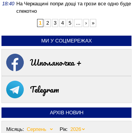
18:40
На Черкащині попри дощі та грози все одно буде
спекотно
1
2
3
4
5
...
›
»
МИ У СОЦМЕРЕЖАХ
Шполяночка +
Telegram
АРХІВ НОВИН
Місяць:
Рік: