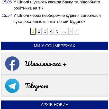
15:06
У Шполі шукають касира банку та підсобного
робітника на тік
13:54
У Шполі через необережне куріння загорілася
суха рослинність і житловий будинок
1
2
3
4
5
...
›
»
МИ У СОЦМЕРЕЖАХ
Шполяночка +
Telegram
АРХІВ НОВИН