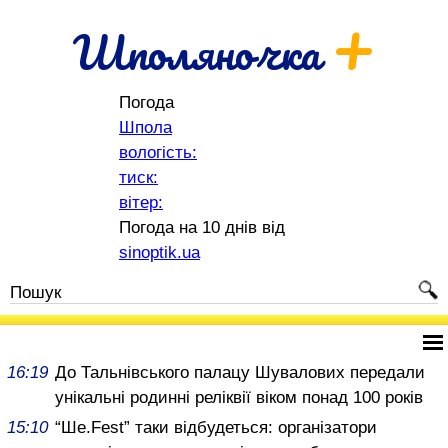
+
Шполяночка
Погода
Шпола
вологість:
тиск:
вітер:
Погода на 10 днів від
sinoptik.ua
16:19
До Тальнівського палацу Шувалових передали
унікальні родинні реліквії віком понад 100 років
15:10
“Ше.Fest” таки відбудеться: організатори