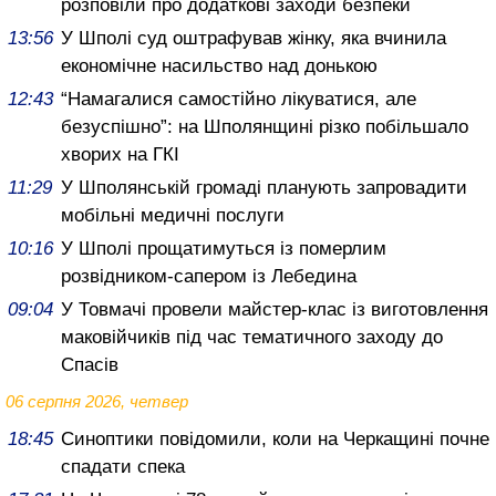
розповіли про додаткові заходи безпеки
13:56
У Шполі суд оштрафував жінку, яка вчинила
економічне насильство над донькою
12:43
“Намагалися самостійно лікуватися, але
безуспішно”: на Шполянщині різко побільшало
хворих на ГКІ
11:29
У Шполянській громаді планують запровадити
мобільні медичні послуги
10:16
У Шполі прощатимуться із померлим
розвідником-сапером із Лебедина
09:04
У Товмачі провели майстер-клас із виготовлення
маковійчиків під час тематичного заходу до
Спасів
06 серпня 2026, четвер
18:45
Синоптики повідомили, коли на Черкащині почне
спадати спека