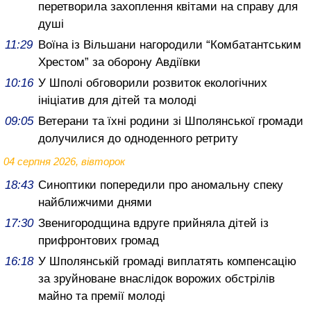
перетворила захоплення квітами на справу для
душі
11:29
Воїна із Вільшани нагородили “Комбатантським
Хрестом” за оборону Авдіївки
10:16
У Шполі обговорили розвиток екологічних
ініціатив для дітей та молоді
09:05
Ветерани та їхні родини зі Шполянської громади
долучилися до одноденного ретриту
04 серпня 2026, вівторок
18:43
Синоптики попередили про аномальну спеку
найближчими днями
17:30
Звенигородщина вдруге прийняла дітей із
прифронтових громад
16:18
У Шполянській громаді виплатять компенсацію
за зруйноване внаслідок ворожих обстрілів
майно та премії молоді