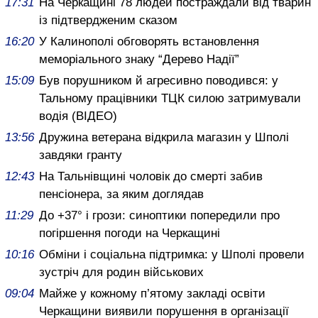
17:31
На Черкащині 78 людей постраждали від тварин
із підтвердженим сказом
16:20
У Калинополі обговорять встановлення
меморіального знаку “Дерево Надії”
15:09
Був порушником й агресивно поводився: у
Тальному працівники ТЦК силою затримували
водія (ВІДЕО)
13:56
Дружина ветерана відкрила магазин у Шполі
завдяки гранту
12:43
На Тальнівщині чоловік до смерті забив
пенсіонера, за яким доглядав
11:29
До +37° і грози: синоптики попередили про
погіршення погоди на Черкащині
10:16
Обміни і соціальна підтримка: у Шполі провели
зустріч для родин військових
09:04
Майже у кожному п’ятому закладі освіти
Черкащини виявили порушення в організації