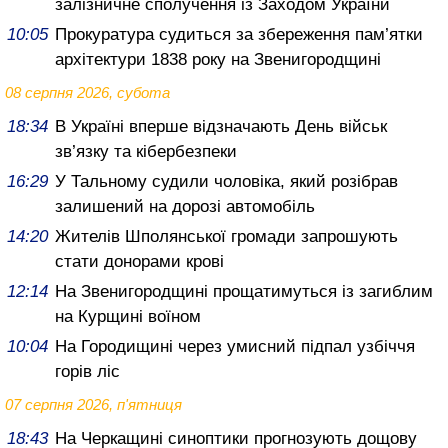
залізничне сполучення із Заходом України
10:05
Прокуратура судиться за збереження пам’ятки
архітектури 1838 року на Звенигородщині
08 серпня 2026, субота
18:34
В Україні вперше відзначають День військ
зв’язку та кібербезпеки
16:29
У Тальному судили чоловіка, який розібрав
залишений на дорозі автомобіль
14:20
Жителів Шполянської громади запрошують
стати донорами крові
12:14
На Звенигородщині прощатимуться із загиблим
на Курщині воїном
10:04
На Городищині через умисний підпал узбіччя
горів ліс
07 серпня 2026, п'ятниця
18:43
На Черкащині синоптики прогнозують дощову