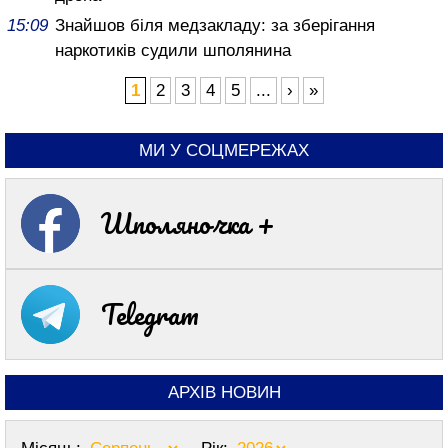
15:09
Знайшов біля медзакладу: за зберігання
наркотиків судили шполянина
1
2
3
4
5
...
›
»
МИ У СОЦМЕРЕЖАХ
Шполяночка +
Telegram
АРХІВ НОВИН