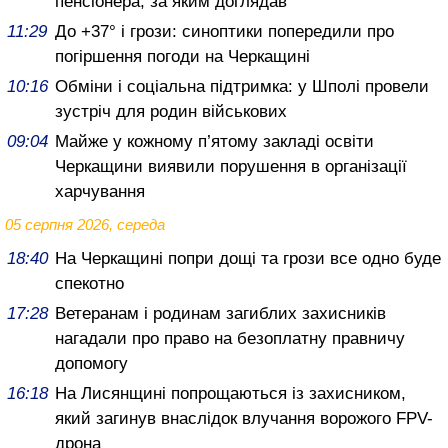
пенсіонера, за яким доглядав
11:29
До +37° і грози: синоптики попередили про
погіршення погоди на Черкащині
10:16
Обміни і соціальна підтримка: у Шполі провели
зустріч для родин військових
09:04
Майже у кожному п’ятому закладі освіти
Черкащини виявили порушення в організації
харчування
05 серпня 2026, середа
18:40
На Черкащині попри дощі та грози все одно буде
спекотно
17:28
Ветеранам і родинам загиблих захисників
нагадали про право на безоплатну правничу
допомогу
16:18
На Лисянщині попрощаються із захисником,
який загинув внаслідок влучання ворожого FPV-
дрона