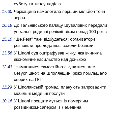
суботу та теплу неділю
17:30
Черкащина намолотила перший мільйон тонн
зерна
16:19
До Тальнівського палацу Шувалових передали
унікальні родинні реліквії віком понад 100 років
15:10
“Ше.Fest” таки відбудеться: організатори
розповіли про додаткові заходи безпеки
13:56
У Шполі суд оштрафував жінку, яка вчинила
економічне насильство над донькою
12:43
“Намагалися самостійно лікуватися, але
безуспішно”: на Шполянщині різко побільшало
хворих на ГКІ
11:29
У Шполянській громаді планують запровадити
мобільні медичні послуги
10:16
У Шполі прощатимуться із померлим
розвідником-сапером із Лебедина