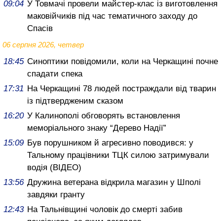
09:04
У Товмачі провели майстер-клас із виготовлення
маковійчиків під час тематичного заходу до
Спасів
06 серпня 2026, четвер
18:45
Синоптики повідомили, коли на Черкащині почне
спадати спека
17:31
На Черкащині 78 людей постраждали від тварин
із підтвердженим сказом
16:20
У Калинополі обговорять встановлення
меморіального знаку “Дерево Надії”
15:09
Був порушником й агресивно поводився: у
Тальному працівники ТЦК силою затримували
водія (ВІДЕО)
13:56
Дружина ветерана відкрила магазин у Шполі
завдяки гранту
12:43
На Тальнівщині чоловік до смерті забив