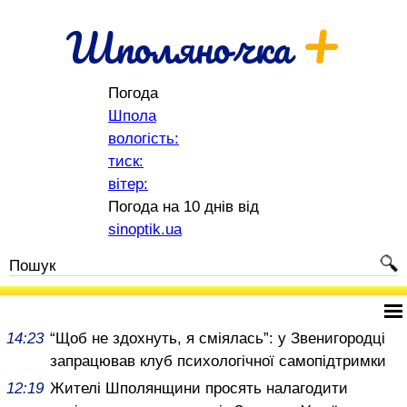
+
Шполяночка
Погода
Шпола
вологість:
тиск:
вітер:
Погода на 10 днів від
sinoptik.ua
14:23
“Щоб не здохнуть, я сміялась”: у Звенигородці
запрацював клуб психологічної самопідтримки
12:19
Жителі Шполянщини просять налагодити