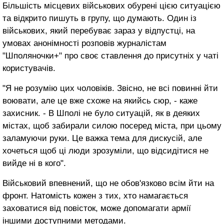
Більшість місцевих військових обурені цією ситуацією
та відкрито пишуть в групу, що думають. Один із
військових, який перебуває зараз у відпустці, на
умовах анонімності розповів журналістам
"Шполяночки+" про своє ставлення до присутніх у чаті
користувачів.
"Я не розумію цих чоловіків. Звісно, не всі повинні йти
воювати, але це вже схоже на якийсь сюр, - каже
захисник. - В Шполі не було ситуацій, як в деяких
містах, щоб забирали силою посеред міста, при цьому
заламуючи руки. Це важка тема для дискусій, але
хочеться щоб ці люди зрозуміли, що відсидітися не
вийде ні в кого".
Військовий впевнений, що не обов'язково всім йти на
фронт. Натомість кожен з тих, хто намагається
заховатися від повісток, може допомагати армії
іншими доступними методами.