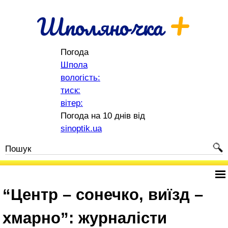
+
Шполяночка
Погода
Шпола
вологість:
тиск:
вітер:
Погода на 10 днів від
sinoptik.ua
“Центр – сонечко, виїзд –
хмарно”: журналісти