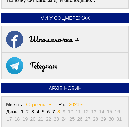
Ткаченку сигнаївські діти оволодіваю...
МИ У СОЦМЕРЕЖАХ
Шполяночка +
Telegram
АРХІВ НОВИН
Місяць:
Рік:
День:
1
2
3
4
5
6
7
8
9
10
11
12
13
14
15
16
17
18
19
20
21
22
23
24
25
26
27
28
29
30
31