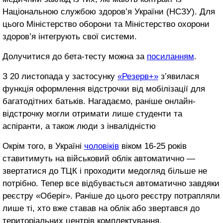
Національною службою здоров’я України (НСЗУ). Для
цього Міністерство оборони та Міністерство охорони
здоров’я інтегрують свої системи.
Долучитися до бета-тесту можна за
посиланням
.
З 20 листопада у застосунку
«Резерв+»
з’явилася
функція оформлення відстрочки від мобілізації для
багатодітних батьків. Нагадаємо, раніше онлайн-
відстрочку могли отримати лише студенти та
аспіранти, а також люди з інвалідністю
Окрім того, в Україні
чоловіків
віком 16-25 років
ставитимуть на військовий облік автоматично —
звертатися до ТЦК і проходити медогляд більше не
потрібно. Тепер все відбувається автоматично завдяки
реєстру «Оберіг». Раніше до цього реєстру потрапляли
лише ті, хто вже ставав на облік або звертався до
територіальних центрів комплектування.