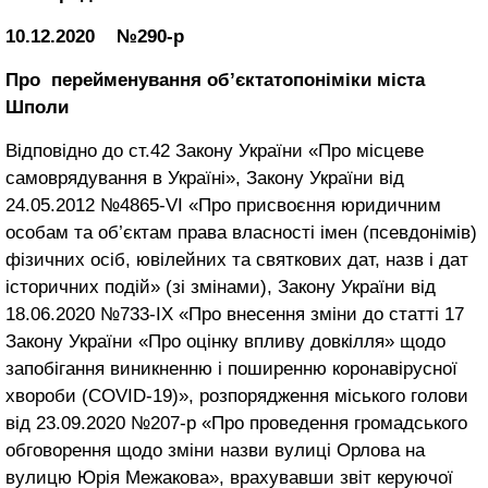
10.12.2020 №290-р
Про перейменування об’єкта
топоніміки міста
Шполи
Відповідно до ст.42 Закону України «Про місцеве
самоврядування в Україні», Закону України від
24.05.2012 №4865-VІ «Про присвоєння юридичним
особам та об’єктам права власності імен (псевдонімів)
фізичних осіб, ювілейних та святкових дат, назв і дат
історичних подій» (зі змінами), Закону України від
18.06.2020 №733-ІХ «Про внесення зміни до статті 17
Закону України «Про оцінку впливу довкілля» щодо
запобігання виникненню і поширенню коронавірусної
хвороби (СOVID-19)», розпорядження міського голови
від 23.09.2020 №207-р «Про проведення громадського
обговорення щодо зміни назви вулиці Орлова на
вулицю Юрія Межакова», врахувавши звіт керуючої