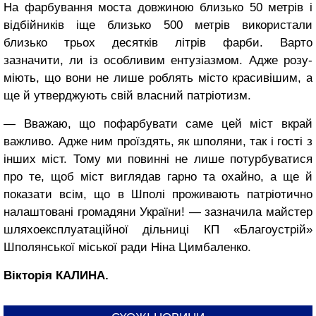
На фарбування моста довжиною близько 50 метрів і
відбійників іще близько 500 метрів використали
близько трьох десятків літрів фарби. Варто
зазначити, ли із особливим ентузіазмом. Адже розу-
міють, що вони не лише роблять місто красивішим, а
ще й утверджують свій власний патріотизм.
— Вважаю, що пофарбувати саме цей міст вкрай
важливо. Адже ним проїздять, як шполяни, так і гості з
інших міст. Тому ми повинні не лише потурбуватися
про те, щоб міст виглядав гарно та охайно, а ще й
показати всім, що в Шполі проживають патріотично
налаштовані громадяни України! — зазначила майстер
шляхоексплуатаційної дільниці КП «Благоустрій»
Шполянської міської ради Ніна Цимбаленко.
Вікторія КАЛИНА.