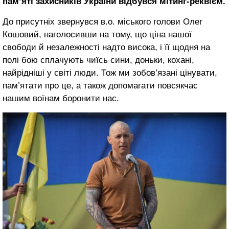
пам’яті захисників України відбувся мітинг-реквієм.
До присутніх звернувся в.о. міського голови Олег
Кошовий, наголосивши на тому, що ціна нашої
свободи й незалежності надто висока, і її щодня на
полі бою сплачують чиїсь сини, доньки, кохані,
найрідніші у світі люди. Тож ми зобов’язані цінувати,
пам’ятати про це, а також допомагати повсякчас
нашим воїнам боронити нас.