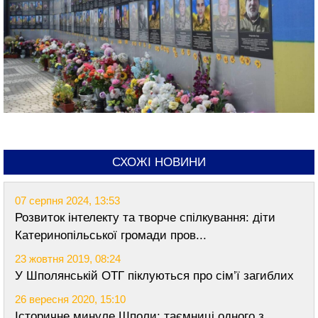
СХОЖІ НОВИНИ
07 серпня 2024, 13:53
Розвиток інтелекту та творче спілкування: діти
Катеринопільської громади пров...
23 жовтня 2019, 08:24
У Шполянській ОТГ піклуються про сім’ї загиблих
26 вересня 2020, 15:10
Історичне минуле Шполи: таємниці одного з