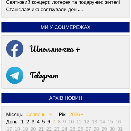
Святковий концерт, лотерея та подарунки: жителі
Станіславчика святкували день...
МИ У СОЦМЕРЕЖАХ
Шполяночка +
Telegram
АРХІВ НОВИН
Місяць:
Рік:
День:
1
2
3
4
5
6
7
8
9
10
11
12
13
14
15
16
17
18
19
20
21
22
23
24
25
26
27
28
29
30
31