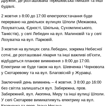
Дружби, де розташована Терешківська гімназія та інші
будівлі.
2 жовтня з 8:00 до 17:00 електропостачання буде
перервано на декількох вулицях Шполи (Межакова,
Лозуватська, Єдності, Шкільна, Сухомлинського,
Танкістів), у селі Лебедин на вул. Малиновій та у селі
Лозуватка на вул. Парковій.
3 жовтня на вулицях села Лебедин, зокрема Небесної
сотні, де розташовані лікарня та інші важливі об'єкти,
відбудеться планове вимкнення з 8:00 до 17:00.
Електрики не буде також на вул. Шевченка і Чорновола
у Скотаревому та на вул. Благовісній у Журавці.
Заключний день вимкнень – 4 жовтня. З 8:00 до 16:00
без світла залишаться вул. Забережна, пров.
Забережний, вул. Акопяна, Миру та інші вулиці Шполи.
У селі Скотареве вимикатимуть електрику на вул.
Кравченка та пров. Івана Носача.