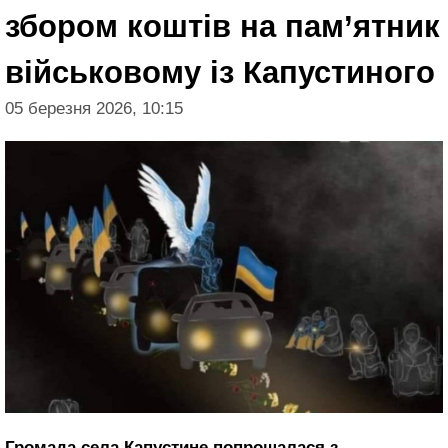
збором коштів на пам’ятник
військовому із Капустиного
05 березня 2026, 10:15
Громада села Капустине попрощалася з