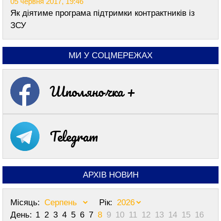
05 червня 2017, 19:46
Як діятиме програма підтримки контрактників із
ЗСУ
МИ У СОЦМЕРЕЖАХ
Шполяночка +
Telegram
АРХІВ НОВИН
Місяць:
Рік:
День:
1
2
3
4
5
6
7
8
9
10
11
12
13
14
15
16