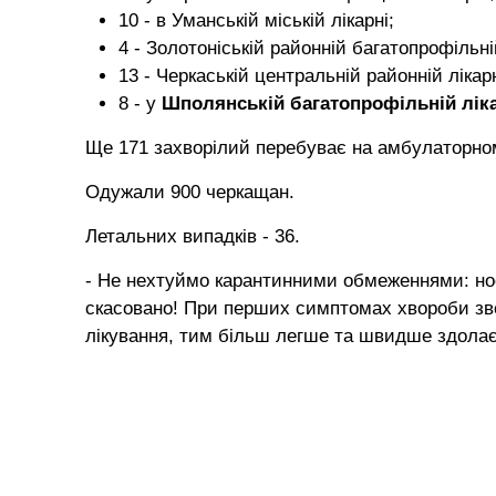
10 - в Уманській міській лікарні;
4 - Золотоніській районній багатопрофільній
13 - Черкаській центральній районній лікарн
8 - у
Шполянській багатопрофільній лікар
Ще 171 захворілий перебуває на амбулаторном
Одужали 900 черкащан.
Летальних випадків - 36.
- Не нехтуймо карантинними обмеженнями: носі
скасовано! При перших симптомах хвороби зве
лікування, тим більш легше та швидше здолаєт