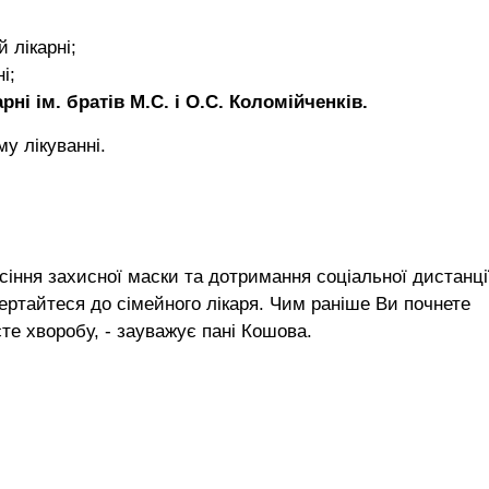
 лікарні;
і;
ні ім. братів М.С. і О.С. Коломійченків.
у лікуванні.
ння захисної маски та дотримання соціальної дистанції
ртайтеся до сімейного лікаря. Чим раніше Ви почнете
е хворобу, - зауважує пані Кошова.