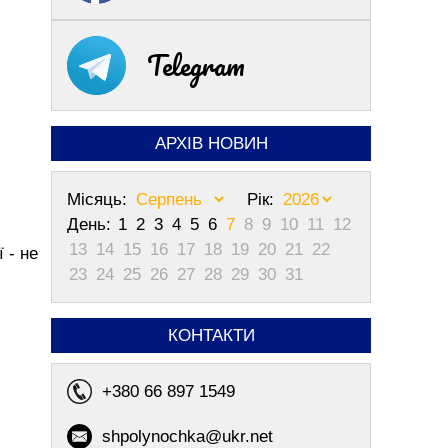
Telegram
АРХІВ НОВИН
Місяць:
Рік:
День:
1
2
3
4
5
6
7
8
9
10
11
12
13
14
15
16
17
18
19
20
21
22
 - не
23
24
25
26
27
28
29
30
31
КОНТАКТИ
+380 66 897 1549
shpolynochka@ukr.net