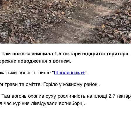
 Там пожежа знищила 1,5 гектари відкритої території.
ережне поводження з вогнем.
аській області, пише "
Шполяночка+
".
ї трави та сміття. Горіло у кожному районі.
Там вогонь охопив суху рослинність на площі 2,7 гектар
 час куріння ліквідували вогнеборці.