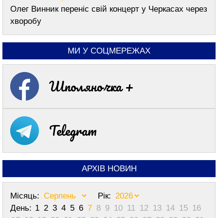
Олег Винник переніс свій концерт у Черкасах через
хворобу
МИ У СОЦМЕРЕЖАХ
Шполяночка +
Telegram
АРХІВ НОВИН
Місяць:
Рік:
День:
1
2
3
4
5
6
7
8
9
10
11
12
13
14
15
16