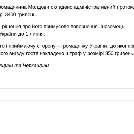
громадянина Молдови складено адміністративний проток
рі 3400 гривень.
и рішення про його примусове повернення. Іноземець
країни до 1 липня.
то і приймаючу сторону – громадянку України, до якої п
ого виїзду гостя накладено штраф у розмірі 850 гривень
адщини та Черкащини