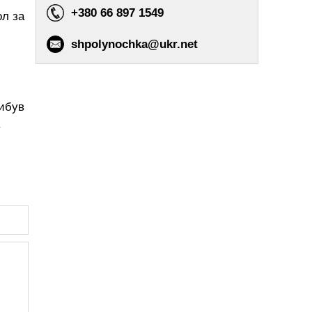
+380 66 897 1549
ол за
shpolynochka@ukr.net
рибув
.