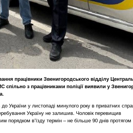
вання працівники Звенигородського відділу Централ
С спільно з працівниками поліції виявили у Звениго
а.
до України у листопаді минулого року в приватних спра
еребування Україну не залишив. Чоловік перевищив
им порядком в’їзду термін – не більше 90 днів протягом