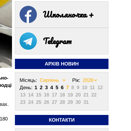
Шполяночка +
Telegram
АРХІВ НОВИН
ьно-
Місяць:
Рік:
родці
День:
1
2
3
4
5
6
7
8
9
10
11
12
13
14
15
16
17
18
19
20
21
22
23
24
25
26
27
28
29
30
31
вах.
 180
КОНТАКТИ