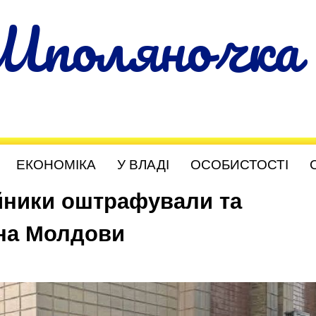
Шполяночка
ЕКОНОМІКА
У ВЛАДІ
ОСОБИСТОСТІ
ійники оштрафували та
на Молдови